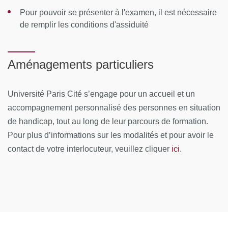
Lieu de formation
: Campus Saint Germain - 45 rue des
Pour pouvoir se présenter à l'examen, il est nécessaire
Saints-Pères - Paris 6e
de remplir les conditions d'assiduité
CONTENUS PÉDAGOGIQUES
Aménagements particuliers
Tronc Commun aux 2 parcours
Les conséquences physiologiques des caractéristiques
Université Paris Cité s’engage pour un accueil et un
de l’environnement
accompagnement personnalisé des personnes en situation
de handicap, tout au long de leur parcours de formation.
Aptitude médicale
Pour plus d’informations sur les modalités et pour avoir le
L'environnement humain de l'aérospatial
ici
contact de votre interlocuteur, veuillez cliquer
.
Parcours expertise en ergonomie aérospatiale
L’environnement humain de l’aérospatial : expertise
médicale dans les domaines concernés
MOYENS PÉDAGOGIQUES ET TECHNIQUES