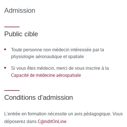
D'ENCADREMENT
Admission
Équipe pédagogique
Mathieu Beraneck / Sébastien Bisconte / Philippe Cabon /
Public cible
Marie-Dominique Colas / Michel Clerel / Patrick Derain /
Didier Delaitre / Marie-Claude Dentan / Vincent Feuillie /
Toute personne non médecin intéressée par la
Françoise Froussart-Maille / René Germa / Jean-Yves
physiologie aéronautique et spatiale
Grau / Patrick Guedj / Joël Guilloteau / Jean-Pierre ou
Si vous êtes médecin, merci de vous inscrire à la
Claudie Heigneré / Anne-Pia Hornez / Claude Kalfon /
Capacité de médecine aérospatiale
Michel Klerlein / Michel Kossowski / Olivier Manen / Henri
Marotte / Alain Martin-Saint-Laurent / Catherine Moussu /
Éric Perrier / Anne-Emmanuelle Priot / Corinne Roumes /
Conditions d'admission
Jean-Marc Schleich / Eric Tricoire
Ressources matérielles
L'entrée en formation nécessite un avis pédagogique. Vous
C@nditOnLine
déposerez dans
Afin de favoriser une démarche interactive et collaborative,