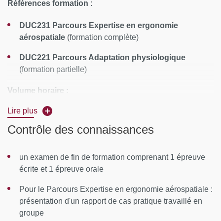
Références formation :
DUC231 Parcours Expertise en ergonomie
aérospatiale
(formation complète)
DUC221 Parcours Adaptation physiologique
(formation partielle)
Volume horaire :
Lire plus
Parcours Expertise en ergonomie aérospatiale : 148
heures
Contrôle des connaissances
Parcours Adaptation physiologique : 76 heures
un examen de fin de formation comprenant 1 épreuve
Calendrier
: novembre à mai
écrite et 1 épreuve orale
Rythme :
Pour le Parcours Expertise en ergonomie aérospatiale :
1 semaine par mois, du lundi 14h au vendredi
présentation d'un rapport de cas pratique travaillé en
midi
groupe