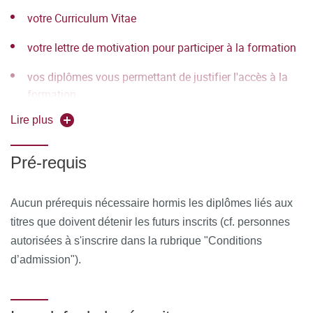
votre Curriculum Vitae
différents outils informatiques seront proposés pour
permettre :
votre lettre de motivation pour participer à la formation
d'échanger des fichiers, des données
vos diplômes vous permettant de justifier l'accès à la
formation
de partager des ressources, des informations
Lire plus
de communiquer simplement en dehors de la salle de
cours et des temps dédiés à la formation.
Pré-requis
MOYENS PERMETTANT DE SUIVRE L’EXÉCUTION DE
LA FORMATION ET D’EN APPRÉCIER LES
Aucun prérequis nécessaire hormis les diplômes liés aux
RÉSULTATS
titres que doivent détenir les futurs inscrits (cf. personnes
autorisées à s'inscrire dans la rubrique "Conditions
Au cours de la formation, le stagiaire émarge une feuille de
d’admission").
présence par demi-journée de formation en présentiel et le
Responsable de la Formation émet une attestation
d’assiduité pour la formation en distanciel.