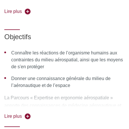
DUC221 Parcours Adaptation physiologique
Lire plus
(formation partielle)
Responsable de l'enseignement :
Pr Henri Marotte
Objectifs
Forme de l’enseignement :
en présentiel
Connaître les réactions de l’organisme humains aux
Volume horaire :
contraintes du milieu aérospatial, ainsi que les moyens
de s'en protéger
148 heures Parcours expertise en ergonomie
aérospatiale
Donner une connaissance générale du milieu de
l’aéronautique et de l’espace
76 heures Parcours adaptation physiologique
Pour vous inscrire, déposez votre candidature sur
La Parcours « Expertise en ergonomie aérospatiale »
C@nditOnLine
apporte des connaissances de médecine aéronautique et
spatiale, telles que les conditions d’aptitude médicale à la
Lire plus
pratique de l’aéronautique.