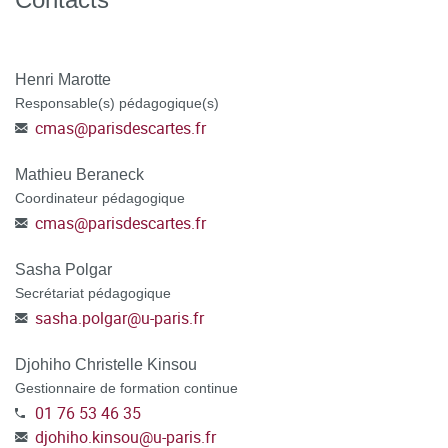
attestation/accord de prise en charge
TOUT DOSSIER INCOMPLET NE POURRA PAS ÊTRE
Henri Marotte
TRAITÉ.
Responsable(s) pédagogique(s)
cmas
@
parisdescartes.fr
ATTENTION : POUR LES DEMANDEURS D'EMPLOI
,
préciser dans votre dossier CanditOnLine, votre numéro de
Mathieu Beraneck
demandeur d'emploi, votre agence de rattachement et
Coordinateur pédagogique
sélectionner le mode de financement POLE EMPLOI au
cmas
@
parisdescartes.fr
moment de la candidature.
Sasha Polgar
POSTULER A LA FORMATION en vous connectant à la
Secrétariat pédagogique
plateforme C@nditOnLine
(lien cliquable)
sasha.polgar
@
u-paris.fr
Djohiho Christelle Kinsou
Gestionnaire de formation continue
01 76 53 46 35
djohiho.kinsou
@
u-paris.fr