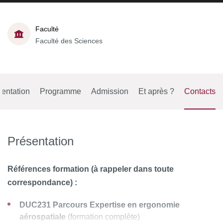
Faculté
Faculté des Sciences
entation
Programme
Admission
Et après ?
Contacts
Présentation
Références formation (à rappeler dans toute
correspondance) :
DUC231 Parcours Expertise en ergonomie
aérospatiale
(formation complète)