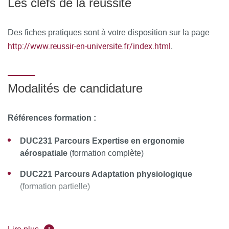
Les clefs de la réussite
À l’issue de la formation, le stagiaire remplit un
questionnaire de satisfaction en ligne, à chaud. Celui-ci est
Des fiches pratiques sont à votre disposition sur la page
analysé et le bilan est remonté au conseil pédagogique de
http://www.reussir-en-universite.fr/index.html
.
la formation.
Modalités de candidature
Références formation :
DUC231 Parcours Expertise en ergonomie
aérospatiale
(formation complète)
DUC221 Parcours Adaptation physiologique
(formation partielle)