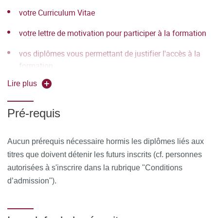
votre Curriculum Vitae
différents outils informatiques seront proposés pour
permettre :
votre lettre de motivation pour participer à la formation
d'échanger des fichiers, des données
vos diplômes vous permettant de justifier l'accès à la
formation
de partager des ressources, des informations
Lire plus
de communiquer simplement en dehors de la salle de
cours et des temps dédiés à la formation.
Pré-requis
MOYENS PERMETTANT DE SUIVRE L’EXÉCUTION DE
LA FORMATION ET D’EN APPRÉCIER LES
Aucun prérequis nécessaire hormis les diplômes liés aux
RÉSULTATS
titres que doivent détenir les futurs inscrits (cf. personnes
autorisées à s'inscrire dans la rubrique "Conditions
Au cours de la formation, le stagiaire émarge une feuille de
d’admission").
présence par demi-journée de formation en présentiel et le
Responsable de la Formation émet une attestation
d’assiduité pour la formation en distanciel.