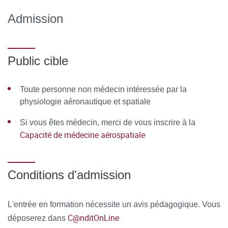
D'ENCADREMENT
Admission
Équipe pédagogique
Mathieu Beraneck / Sébastien Bisconte / Philippe Cabon /
Public cible
Marie-Dominique Colas / Michel Clerel / Patrick Derain /
Didier Delaitre / Marie-Claude Dentan / Vincent Feuillie /
Toute personne non médecin intéressée par la
Françoise Froussart-Maille / René Germa / Jean-Yves
physiologie aéronautique et spatiale
Grau / Patrick Guedj / Joël Guilloteau / Jean-Pierre ou
Si vous êtes médecin, merci de vous inscrire à la
Claudie Heigneré / Anne-Pia Hornez / Claude Kalfon /
Capacité de médecine aérospatiale
Michel Klerlein / Michel Kossowski / Olivier Manen / Henri
Marotte / Alain Martin-Saint-Laurent / Catherine Moussu /
Éric Perrier / Anne-Emmanuelle Priot / Corinne Roumes /
Conditions d'admission
Jean-Marc Schleich / Eric Tricoire
Ressources matérielles
L'entrée en formation nécessite un avis pédagogique. Vous
C@nditOnLine
déposerez dans
Afin de favoriser une démarche interactive et collaborative,