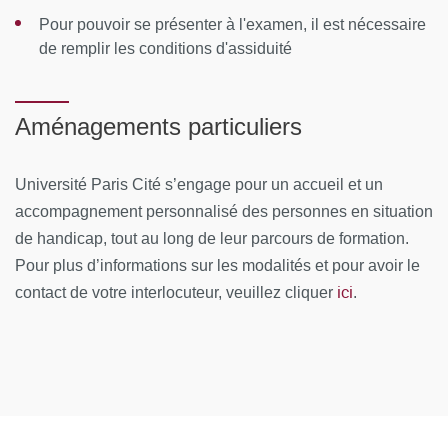
Lieu de formation
: Campus Saint Germain - 45 rue des
Pour pouvoir se présenter à l'examen, il est nécessaire
Saints-Pères - Paris 6e
de remplir les conditions d'assiduité
CONTENUS PÉDAGOGIQUES
Aménagements particuliers
Tronc Commun aux 2 parcours
Les conséquences physiologiques des caractéristiques
Université Paris Cité s’engage pour un accueil et un
de l’environnement
accompagnement personnalisé des personnes en situation
de handicap, tout au long de leur parcours de formation.
Aptitude médicale
Pour plus d’informations sur les modalités et pour avoir le
L'environnement humain de l'aérospatial
ici
contact de votre interlocuteur, veuillez cliquer
.
Parcours expertise en ergonomie aérospatiale
L’environnement humain de l’aérospatial : expertise
médicale dans les domaines concernés
MOYENS PÉDAGOGIQUES ET TECHNIQUES