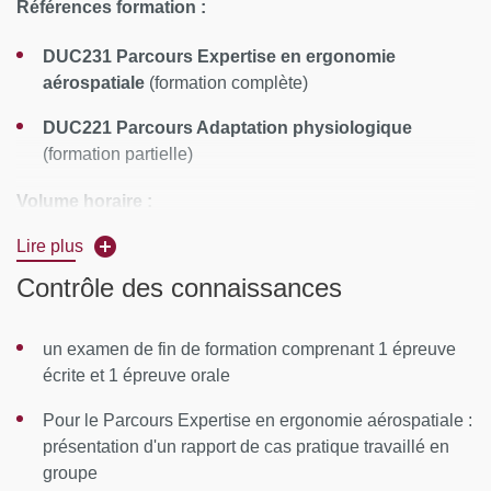
Références formation :
DUC231 Parcours Expertise en ergonomie
aérospatiale
(formation complète)
DUC221 Parcours Adaptation physiologique
(formation partielle)
Volume horaire :
Lire plus
Parcours Expertise en ergonomie aérospatiale : 148
heures
Contrôle des connaissances
Parcours Adaptation physiologique : 76 heures
un examen de fin de formation comprenant 1 épreuve
Calendrier
: novembre à mai
écrite et 1 épreuve orale
Rythme :
Pour le Parcours Expertise en ergonomie aérospatiale :
1 semaine par mois, du lundi 14h au vendredi
présentation d'un rapport de cas pratique travaillé en
midi
groupe