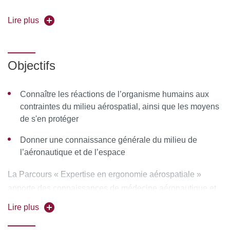
DUC221 Parcours Adaptation physiologique
Lire plus
(formation partielle)
Responsable de l'enseignement :
Pr Henri Marotte
Objectifs
Forme de l’enseignement :
en présentiel
Connaître les réactions de l’organisme humains aux
Volume horaire :
contraintes du milieu aérospatial, ainsi que les moyens
de s'en protéger
148 heures Parcours expertise en ergonomie
aérospatiale
Donner une connaissance générale du milieu de
l’aéronautique et de l’espace
76 heures Parcours adaptation physiologique
Pour vous inscrire, déposez votre candidature sur
La Parcours « Expertise en ergonomie aérospatiale »
C@nditOnLine
apporte des connaissances de médecine aéronautique et
spatiale, telles que les conditions d’aptitude médicale à la
Lire plus
pratique de l’aéronautique.