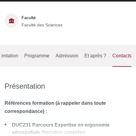
Faculté
Faculté des Sciences
entation
Programme
Admission
Et après ?
Contacts
Présentation
Références formation (à rappeler dans toute
correspondance) :
DUC231 Parcours Expertise en ergonomie
aérospatiale
(formation complète)