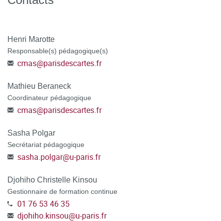
attestation/accord de prise en charge
TOUT DOSSIER INCOMPLET NE POURRA PAS ÊTRE
Henri Marotte
TRAITÉ.
Responsable(s) pédagogique(s)
cmas
@
parisdescartes.fr
ATTENTION : POUR LES DEMANDEURS D'EMPLOI
,
préciser dans votre dossier CanditOnLine, votre numéro de
Mathieu Beraneck
demandeur d'emploi, votre agence de rattachement et
Coordinateur pédagogique
sélectionner le mode de financement POLE EMPLOI au
cmas
@
parisdescartes.fr
moment de la candidature.
Sasha Polgar
POSTULER A LA FORMATION en vous connectant à la
Secrétariat pédagogique
plateforme C@nditOnLine
(lien cliquable)
sasha.polgar
@
u-paris.fr
Djohiho Christelle Kinsou
Gestionnaire de formation continue
01 76 53 46 35
djohiho.kinsou
@
u-paris.fr