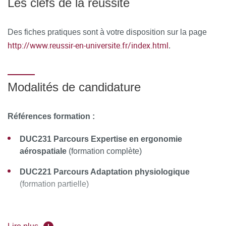
Les clefs de la réussite
À l’issue de la formation, le stagiaire remplit un
questionnaire de satisfaction en ligne, à chaud. Celui-ci est
Des fiches pratiques sont à votre disposition sur la page
analysé et le bilan est remonté au conseil pédagogique de
http://www.reussir-en-universite.fr/index.html
.
la formation.
Modalités de candidature
Références formation :
DUC231 Parcours Expertise en ergonomie
aérospatiale
(formation complète)
DUC221 Parcours Adaptation physiologique
(formation partielle)