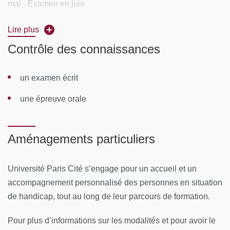
mai - Examen en juin
Lieu :
Paris 6ème
Lire plus
Contrôle des connaissances
CONTENUS PÉDAGOGIQUES
Module 1 :
Approches cliniques des syndromes
un examen écrit
psychotraumatiques
une épreuve orale
Module 2 :
Recherche scientifique et évaluation en
psychotraumatologie
Aménagements particuliers
Module 3 :
Traitement des psychotraumatismes
Module 4 :
Traumatismes psychique chez l'enfant
Université Paris Cité s’engage pour un accueil et un
accompagnement personnalisé des personnes en situation
MOYENS PÉDAGOGIQUES ET TECHNIQUES
de handicap, tout au long de leur parcours de formation.
D'ENCADREMENT
Pour plus d’informations sur les modalités et pour avoir le
Équipe pédagogique