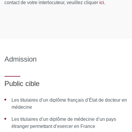
ici
contact de votre interlocuteur, veuillez cliquer
.
François Ducrocq, psychiatre (CHRU Lille) / Louis Jehel,
psychiatre, PU-PH (CHU de Martinique) / Gérard Lopez,
psychiatre (Paris) / Patrice Louville, psychiatre (Hôpital
Corentin Celton, APHP) / Sylvie Molenda, psychologue
clinicienne (CUMP-CHRU Lille) / Annick Ponseti-
Gaillochon, psychologue clinicienne (Val de Marne) /
Gilbert Vila, psychiatre (Hôpital Trousseau AP-HP)
Admission
Ressources matérielles :
Public cible
Afin de favoriser une démarche interactive et collaborative,
différents outils informatiques seront proposés pour
Les titulaires d’un diplôme français d’État de docteur en
permettre :
médecine
d'échanger des fichiers, des données
Les titulaires d’un diplôme de médecine d’un pays
étranger permettant d’exercer en France
de partager des ressources, des informations