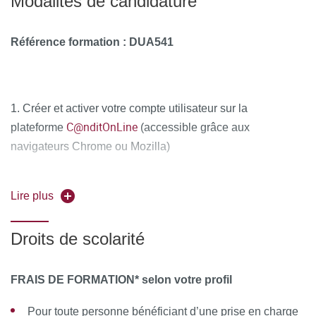
Modalités de candidature
Référence formation :
DUA541
1. Créer et activer votre compte utilisateur sur la
C@nditOnLine
plateforme
(accessible grâce aux
navigateurs Chrome ou Mozilla)
2. Compléter attentivement vos informations personnelles
Lire plus
et déposer obligatoirement tous les documents
justificatifs,
uniquement au format PDF
, à savoir :
Droits de scolarité
La copie recto-verso de votre pièce d'identité en cours
de validité (carte nationale d'identité ou passeport)
FRAIS DE FORMATION* selon votre profil
Le diplôme d'Etat justifiant le niveau d'accès à la
Pour toute personne bénéficiant d’une prise en charge
formation souhaitée