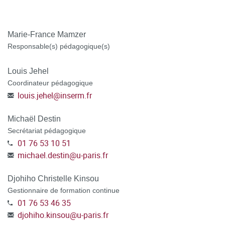
POSTULER A LA FORMATION en vous connectant à la
plateforme C@nditOnLine
(lien cliquable)
Marie-France Mamzer
Responsable(s) pédagogique(s)
Louis Jehel
Coordinateur pédagogique
louis.jehel
@
inserm.fr
Michaël Destin
Secrétariat pédagogique
01 76 53 10 51
michael.destin
@
u-paris.fr
Djohiho Christelle Kinsou
Gestionnaire de formation continue
01 76 53 46 35
djohiho.kinsou
@
u-paris.fr