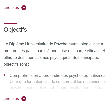
Forme de l’enseignement :
Lire plus
en présentiel
Pour vous inscrire, déposez votre candidature sur
C@nditOnLine
Objectifs
Le Diplôme Universitaire de Psychotraumatologie vise à
préparer les participants à une prise en charge efficace et
éthique des traumatismes psychiques. Ses principaux
objectifs sont :
Compréhension approfondie des psychotraumatismes :
Offrir une formation solide concernant les mécanismes
psychologiques et neurobiologiques du traumatisme,
ainsi que sur les facteurs de vulnérabilité et de
Lire plus
résilience des personnes psychotraumatisées.
Évaluation clinique des psychotraumatismes : Former