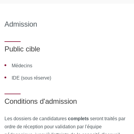
Module 8 MALADIES DE SYSTÈME EN
REANIMATION - 26/03/2027
Admission
Module 9 IMMUNO HEMATOLOGIE - 22/04/2027
Module 10 On a oublié de vous dire (révision) -
Public cible
23/04/2027
EXAMEN : avril 2027
Médecins
MOYENS PÉDAGOGIQUES ET TECHNIQUES
IDE (sous réserve)
D'ENCADREMENT
Équipe pédagogique
Conditions d'admission
Sandra Assoun / Elie Azoulay / Cécile Bally / François
Les dossiers de candidatures
complets
seront traités par
Barbier / Barouyr Baroudjian / Claire Barth / Djaouida
ordre de réception pour validation par l'équipe
Bengoufa / Béatrice Berçot / Pierre Berger / Rémi