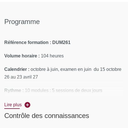
Programme
Référence formation : DUM261
Volume horaire :
104 heures
Calendrier :
octobre à juin, examen en juin du 15 octobre
26 au 23 avril 27
Rythme :
10 modules : 5 sessions de deux jours
Lieux de la formation :
Lire plus
Contrôle des connaissances
A distance