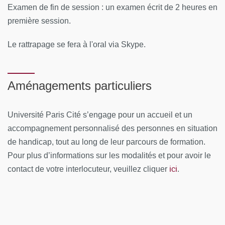
Les dates du D.U REAMID pour l'année 2025/2026 sont
Examen de fin de session : un examen écrit de 2 heures en
les suivantes :
première session.
Module 1 COMPRENDRE L'IMMUNOLOGIE -
Le rattrapage se fera à l'oral via Skype.
15/10/2026
Module 2 RÉANIMATION DES PATIENTS INFECTES
PAR LE VIH - 16/10/2026
Aménagements particuliers
Module 3 RÉANIMATION DES PATIENTS
Université Paris Cité s’engage pour un accueil et un
TRANSPLANTÉS D'ORGANES 1 -12/11/2026
accompagnement personnalisé des personnes en situation
Module 4
PRISE EN CHARGE DES PATIENTS
de handicap, tout au long de leur parcours de formation.
IMMUNODEPRIMES AUX URGENCES
- 13/11/2026
Pour plus d’informations sur les modalités et pour avoir le
ici
Module 5 HÉMOPATHIE MALIGNE 1 - 21/01/2027
contact de votre interlocuteur, veuillez cliquer
.
Module 6 HEMOPATHIE MALIGNE 2 - 22/01/2027
Module 7 RÉANIMATION DES PATIENTS
D'ONCOLOGIE - 25/03/2027