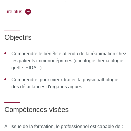
Forme de l'enseignement :
à distance
Lire plus
Calendrier : 15 octobre 2026 au 23 avril 2027 (examen 2
avril 2027)
Objectifs
Pour vous inscrire, déposez votre candidature sur
C@nditOnLine.
Comprendre le bénéfice attendu de la réanimation chez
les patients immunodéprimés (oncologie, hématologie,
greffe, SIDA...)
Comprendre, pour mieux traiter, la physiopathologie
des défaillances d'organes aiguës
Compétences visées
A l'issue de la formation, le professionnel est capable de :