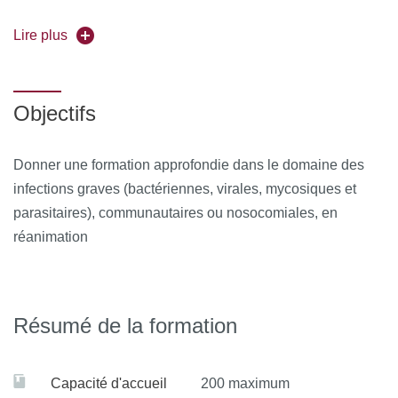
Forme de l'enseignement :
Lire plus
Hybride : Présentiel et
distanciel synchrone
Pour vous inscrire, déposez votre candidature sur
Objectifs
C@nditOnLine.
Donner une formation approfondie dans le domaine des
infections graves (bactériennes, virales, mycosiques et
parasitaires), communautaires ou nosocomiales, en
réanimation
Résumé de la formation
Capacité d'accueil
200 maximum