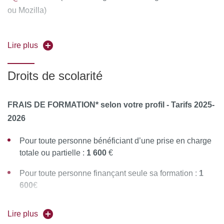
ou Mozilla)
2. Compléter attentivement vos informations personnelles
Lire plus
et déposer obligatoirement tous les documents justificatifs,
uniquement au format PDF
, à savoir :
Droits de scolarité
La copie recto-verso de votre pièce d'identité en cours
de validité (carte nationale d'identité ou passeport)
FRAIS DE FORMATION* selon votre profil - Tarifs 2025-
Le diplôme d’État justifiant le niveau d'accès à la
2026
formation souhaitée
Pour toute personne bénéficiant d’une prise en charge
Pour les étrangers hors Union Européenne : joindre en
totale ou partielle :
1 600
€
complément la copie recto-verso du titre de séjour ou
récépissé ou visa en cours de validité
Pour toute personne finançant seule sa formation :
1
600
€
3. Cliquer sur "Mes candidatures" puis sur "Nouvelle
Tarif préférentiel UNIQUEMENT si vous êtes :
candidature"
Lire plus