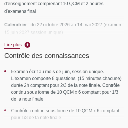
d'enseignement comprenant 10 QCM et 2 heures
d'examens final
Calendrier :
du 22 octobre 2026 au 14 mai 2027 (examen :
15 juin 2027 session unique)
Lire plus
Rythme :
2 jours consécutifs par mois
Contrôle des connaissances
Lieu de la formation :
Université Paris Cité, site Bichat, 16
Rue Henri Huchard, 75018 Paris ou à distance
Examen écrit au mois de juin, session unique.
L'examen comporte 8 questions (15 minutes chacune)
CONTENUS PÉDAGOGIQUES
durée 2h comptant pour 2/3 de la note finale. Contrôle
continu sous forme de 10 QCM x 6 comptant pour 1/3
Infections "communautaires" graves
de la note finale
Antibiotiques : résistance, virulence,
Contrôle continu sous forme de 10 QCM x 6 comptant
pharmacocinétique ; rôle du laboratoire
pour 1/3 de la note finale
Les antibiotiques et leur bon usage