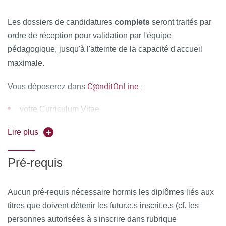
Au cours de la formation, le stagiaire émarge une feuille de
présence par demi-journée de formation en présentiel et le
Les dossiers de candidatures
complets
seront traités par
Responsable de la Formation émet une attestation
ordre de réception pour validation par l'équipe
d’assiduité pour la formation en distanciel.
pédagogique, jusqu'à l'atteinte de la capacité d'accueil
maximale.
À l’issue de la formation, le stagiaire remplit un
questionnaire de satisfaction en ligne, à chaud. Celui-ci est
C@nditOnLine :
Vous déposerez dans
analysé et le bilan est remonté au conseil pédagogique de
la formation.
votre Curriculum Vitae
Télécharger le fichier «Programme DURPI 2026-27
votre lettre de motivation pour participer à la formation
Lire plus
def.pdf» (396.8 Ko)
vos diplômes vous permettant de justifier l'accès à la
Pré-requis
formation
Aucun pré-requis nécessaire hormis les diplômes liés aux
titres que doivent détenir les futur.e.s inscrit.e.s (cf. les
personnes autorisées à s'inscrire dans rubrique