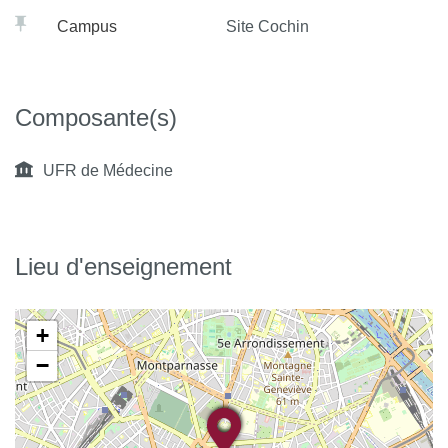
Sur quels concepts la pratique peut-elle s’appuyer pour
Campus
Site Cochin
favoriser l’inclusion sociale et la sortie de la précarité ?
Sur quelle épidémiologique et clinique s’appuyer et
pour quelle évaluation ?
Composante(s)
Quelles organisations au service du rétablissement ?
UFR de Médecine
Si le bien-être passe par le travail, quel retour à l’emploi
possible et dans quel cadre ?
Lieu d'enseignement
+
−