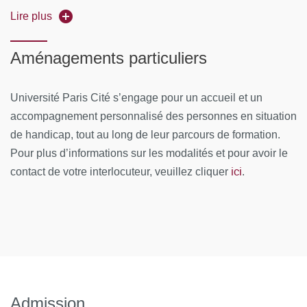
Lire plus
« Sanitaire/social », Handicap psychique, soins de
réadaptation, réhabilitation psychosociale,
Aménagements particuliers
retentissement fonctionnel, rémission fonctionnelle)
Module 3 : Épidémiologie, clinique et évaluation
Université Paris Cité s’engage pour un accueil et un
accompagnement personnalisé des personnes en situation
Évaluation de la subjectivité, du handicap psychique et
de handicap, tout au long de leur parcours de formation.
de son retentissement.
Pour plus d’informations sur les modalités et pour avoir le
Recherches sur les facteurs prédictifs du retour à
ici
contact de votre interlocuteur, veuillez cliquer
.
l'emploi
Module 4 : Organisations au service du rétablissement
Gestion de cas (référent de parcours)
Missions et actions des M.D.P.H.
Les partenariats sanitaire et médico-social et le travail
Admission