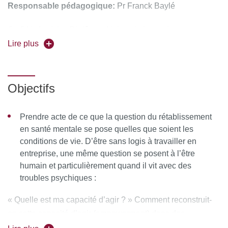
Responsable pédagogique:
Pr Franck Baylé
Ce DU réunit les Diplômes Universitaires suivants :
- DU Handicap lié aux troubles psychiques : évaluation,
Lire plus
soins et accompagnement du rétablissement
- DU Santé mentale et précarité
Objectifs
Forme de l'enseignement :
mixte (présentiel et distanciel)
Prendre acte de ce que la question du rétablissement
Pour vous inscrire, déposez votre candidature sur
en santé mentale se pose quelles que soient les
C@nditOnLine
conditions de vie. D’être sans logis à travailler en
entreprise, une même question se posent à l’être
humain et particulièrement quand il vit avec des
troubles psychiques :
« Quelle est ma capacité d’agir ? » Comment reconstruit-
on cette capacité d’agir (empowerment) dans des
situations de survie et dans des situations d’inclusion