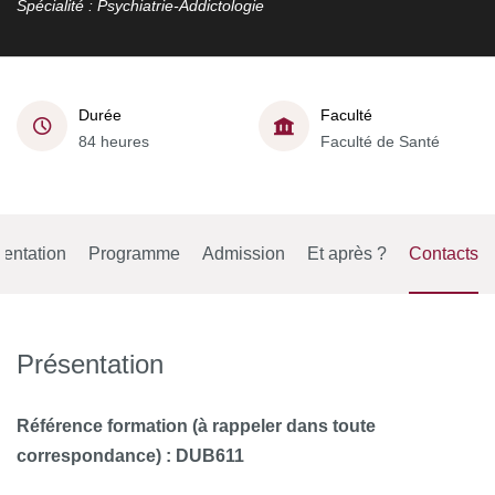
Spécialité : Psychiatrie-Addictologie
Durée
Faculté
84 heures
Faculté de Santé
entation
Programme
Admission
Et après ?
Contacts
Présentation
Référence formation (à rappeler dans toute
correspondance) : DUB611