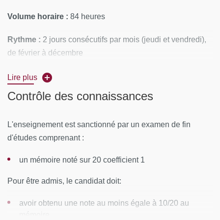
Volume horaire :
84 heures
Rythme :
2 jours consécutifs par mois (jeudi et vendredi),
de février à décembre
Lieu :
Différents lieux de pratiques centrés rétablissement
Lire plus
en santé mentale à Paris
Contrôle des connaissances
CONTENUS PÉDAGOGIQUES
L'enseignement est sanctionné par un examen de fin
Module 1 : Les personnes vivant avec un trouble
d'études comprenant :
psychique, auteurs de leur rétablissement
un mémoire noté sur 20 coefficient 1
Le rétablissement tel qu’il est théorisé et vécu par les
Pour être admis, le candidat doit:
personnes vivant avec un trouble psychique
avoir obtenu une note au moins égale à 10/20 au
Module 2 : Les concepts (histoire, évolution,
mémoire
classifications, cadre légal)