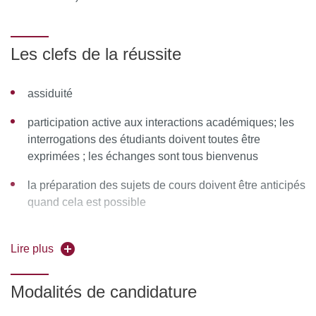
Flora MORISSON RINALDI / Alain MERCUEL / Bernard
NGUYEN / Camille NIARD / Bernard PACHOUD / Camille
Les clefs de la réussite
PASTICIER / Nicolas PASTOUR /
Anne PEROZZIELLO / Isabelle SALMONA / Muriel
assiduité
SOULIÉ / Dominique WILLARD
participation active aux interactions académiques; les
Ressources matérielles :
Afin de favoriser une démarche
interrogations des étudiants doivent toutes être
interactive et collaborative, différents outils informatiques
exprimées ; les échanges sont tous bienvenus
seront proposés pour permettre :
la préparation des sujets de cours doivent être anticipés
quand cela est possible
d'échanger des fichiers, des données
la préparation des examens
de partager des ressources, des informations
Lire plus
développer son esprit critique, mais constructif
de communiquer simplement en dehors de la salle de
cours et des temps dédiés à la formation.
Modalités de candidature
MOYENS PERMETTANT DE SUIVRE L’EXÉCUTION DE