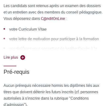
Pascal CACOT /
Les candidats sont retenus après un examen des dossiers
et un entretien avec des membres du conseil pédagogique.
Claire CALMEJANE / Olivier CANCEIL / Patrick CHALTIEL
C@nditOnLine :
Vous déposerez dans
/ François CHAPIREAU / Naïssa CHÂTEAU / Marie
CONDEMINE / Geoffroy COUHET /
votre Curriculum Vitae
Marie de BOULAY / Raphaëlle De NEERGAARD /
votre lettre de motivation pour participer à la formation
Bertrand DENIS / Marina DROBI / Bernard DURAND /
vos diplômes vous permettant de justifier l'accès à la
Pascale ESTECAHANDY / Nicolas FOUREUR /
formation
Lire plus
Martine FRAGET-BERLET / Jacques GAUILLARD / Lydie
GIBEY / Pascal GIBON / Cécile GLASER / Tim GREACEN
Pré-requis
/ Elodie HERMANT / Philip ICHOU /
Aucun prérequis nécessaire hormis les diplômes liés aux
Emmanuelle JOUET / Corinne LAUNAY / Peggy
titres que doivent détenir les futurs inscrits (cf. personnes
LEBORGNE Frédéric LEFRERE / François LERASLE /
autorisées à s'inscrire dans la rubrique "Conditions
Claire LE ROY HATALA / Philippe MAUGIRON /
d’admission").