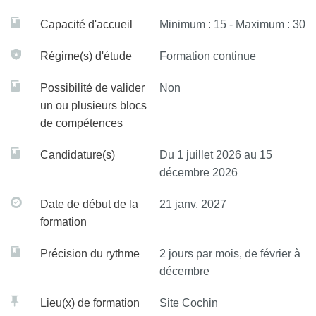
2009 et 2019 alors qu’elle est toujours la 7ème puissance
Proposer des leviers de bien-être pour chaque patient
Capacité d'accueil
Minimum : 15 - Maximum : 30
économique mondiale !
Évaluer la possibilité et le cadre de reprise d'une
Régime(s) d'étude
Formation continue
Selon l’ONU, le développement humain est à la fois un
activité professionnelle
processus et un résultat qui mobilise « le pouvoir d’agir ».
Possibilité de valider
Non
Le pouvoir d’agir est la base du processus de
un ou plusieurs blocs
rétablissement. Des précarités, à l’inclusion sociale quel
de compétences
est la place du rétablissement ?
Candidature(s)
Du 1 juillet 2026 au 15
Les objectifs de ce diplôme universitaire sont de présenter
décembre 2026
l’état actuel des connaissances et des pratiques dans ce
Date de début de la
21 janv. 2027
domaine pour permettre aux professionnels d’appréhender
formation
:
Précision du rythme
2 jours par mois, de février à
Comment les personnes vivant avec un trouble
décembre
psychique peuvent-elles être auteurs de leur
rétablissement ?
Lieu(x) de formation
Site Cochin