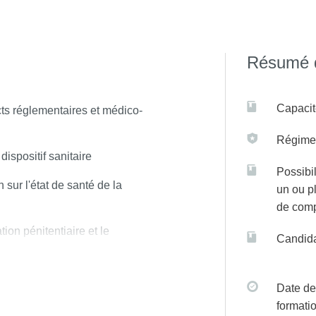
 sur C@nditOnLine
Résumé d
Capacit
ts réglementaires et médico-
Régime(
dispositif sanitaire
Possibil
 sur l'état de santé de la
un ou p
de com
tion pénitentiaire et le
Candida
sanitaire des personnes détenues
Date de
l
formati