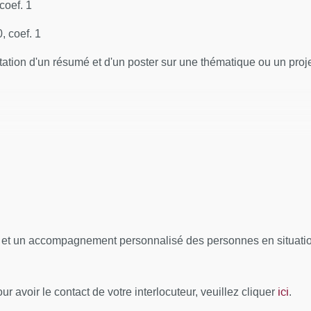
Observatoire, 75006 Paris
coef. 1
, coef. 1
tion d'un résumé et d'un poster sur une thématique ou un projet
essionnels de l'administration pénitentiaire. Les modalités d’o
sychiatriques et trouble de l’usage de substances en prison - L'
/20 à l'ensemble des épreuves
a santé : Éducation à la santé adaptée au contexte
l et un accompagnement personnalisé des personnes en situation
lieu carcéral - Repérage et compréhension des différentes path
eu carcéral
ici
r avoir le contact de votre interlocuteur, veuillez cliquer
.