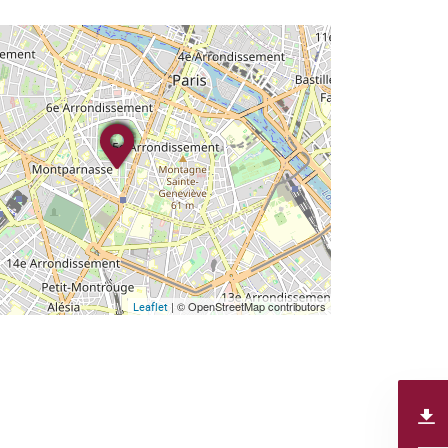
| © OpenStreetMap contributors
Leaflet