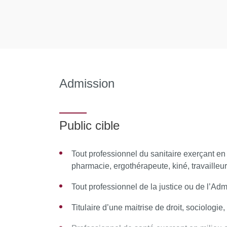
Session 4
Prise en charge des publics spécifiques et s
santé, justice et enjeux sociétaux
MOYENS PÉDAGOGIQUES ET TECHNIQU
Admission
Équipe pédagogique
Sylvie Brochet / François Trouflaut / Flavie 
Harcouët
Public cible
Ressources matérielles
Tout professionnel du sanitaire exerçant en
pharmacie, ergothérapeute, kiné, travailleur 
Afin de favoriser une démarche interactive et co
Tout professionnel de la justice ou de l’Adm
d'échanger des fichiers, des données
Titulaire d’une maitrise de droit, sociologie
de partager des ressources, des informatio