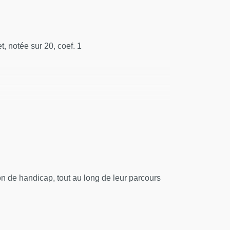
, notée sur 20, coef. 1
rganisation des soins aux personnes détenues -
accès aux soins en prison : état des lieux,
 de handicap, tout au long de leur parcours
ologies chez les détenus - Démarche réflexive