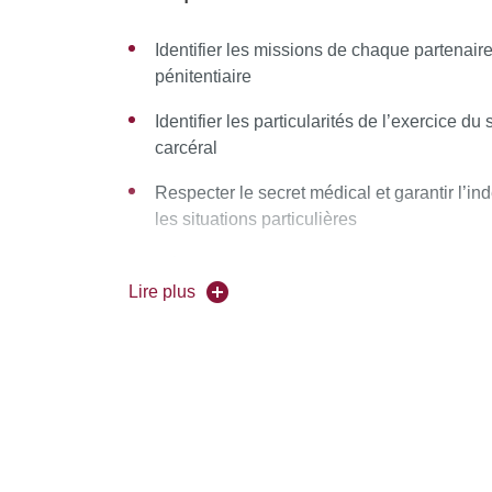
LES PLUS
Identifier les missions de chaque partenaire
pénitentiaire
Formation destinée aux professionnels de la
par des professionnels de santé issus du t
Identifier les particularités de l’exercice 
autorités de tutelle et des membres de l’adm
carcéral
particulièrement concernés par l’approche j
éthique du soin en prison
Respecter le secret médical et garantir l’
les situations particulières
Un programme très complet sur les particula
pénitentiaire
Développer les connaissances sur les prin
Lire plus
Concevoir un projet d’éducation à la santé