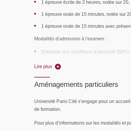
Lieu :
UFR Pharmacie de Paris, 4 avenue de l'
1 épreuve écrite de 2 heures, notée sur 20, 
CONTENUS PÉDAGOGIQUES
1 épreuve orale de 15 minutes, notée sur 20
1 épreuve orale de 15 minutes avec présenta
Session 1
Modalités d'admission à l'examen :
Articulation des équipes soignantes et prof
Repères sur les vulnérabilités somatiques, p
Satisfaire aux conditions d'assiduité (80%)
conditions, limites
Avoir obtenu une note au moins égale à 10
Lire plus
Session 2
Santé publique, prévention, promotion de l
Aménagements particuliers
carcéral
Session 3
Université Paris Cité s’engage pour un accuei
de formation.
Prise en charge globale des patients en mi
sur les questions de santé publique en mili
Pour plus d’informations sur les modalités et pou