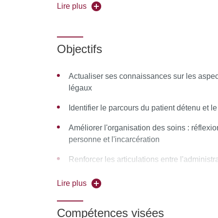
Forme de l'enseignement :
en présentiel
Lire plus
Pour vous inscrire, déposez votre candidature
Objectifs
Actualiser ses connaissances sur les aspec
légaux
Identifier le parcours du patient détenu et le 
Améliorer l'organisation des soins : réflexion
personne et l'incarcération
Renforcer les articulations entre l'administra
positionnement professionnel
Lire plus
Optimiser la qualité de la prise en charge 
Compétences visées
Améliorer son positionnement professionne