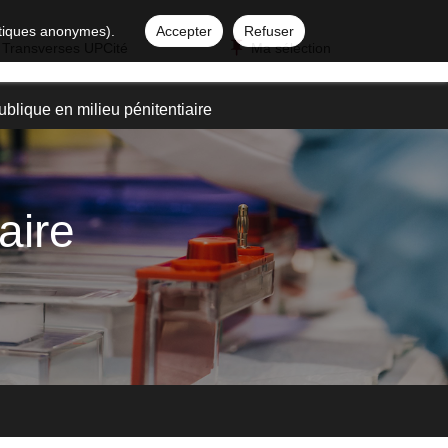
istiques anonymes).
Accepter
Refuser
 Transverses UPCité
Ma sélection
blique en milieu pénitentiaire
aire