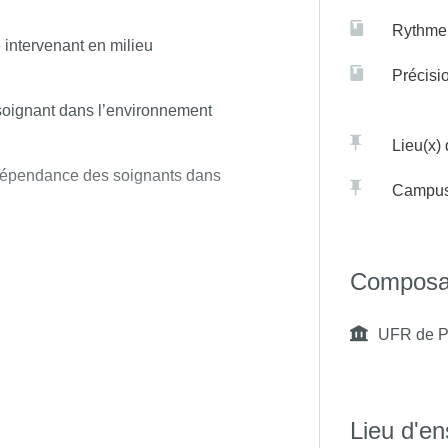
Rythme 
 intervenant en milieu
 Santé et de la Justice, assurée
Précisi
errain ainsi que des membres des
du soignant dans l’environnement
inistration pénitentiaire
uridique, organisationnelle et
Lieu(x)
indépendance des soignants dans
Campu
rités du soin en milieu
cipales pathologies
Composa
UFR de P
Lieu d'e