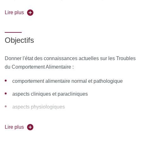
Dr Julia Clarke
Lire plus
Forme de l'enseignement :
en présentiel et distanciel
synchrones
Objectifs
Pour vous inscrire, déposez votre candidature sur
C@nditOnLine
Donner l'état des connaissances actuelles sur les Troubles
du Comportement Alimentaire :
comportement alimentaire normal et pathologique
aspects cliniques et paracliniques
aspects physiologiques
aspects socio-culturels historiques et éthiques
Lire plus
psychologie et étiopathogénie