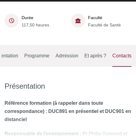
Durée
Faculté
117,50 heures
Faculté de Santé
entation
Programme
Admission
Et après ?
Contacts
Présentation
Référence formation (à rappeler dans toute
correspondance) : DUC891 en présentiel et DUC901 en
distanciel
Responsable de l'enseignement :
Pr Philip Gorwood et