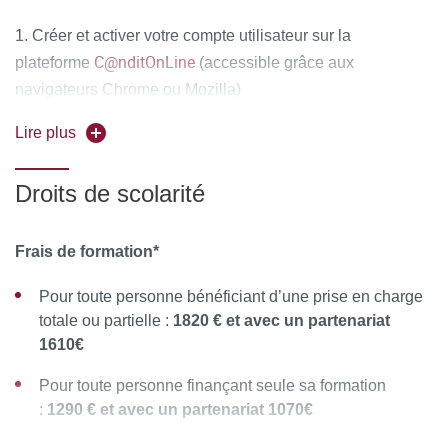
1. Créer et activer votre compte utilisateur sur la
C@nditOnLine
plateforme
(accessible grâce aux
navigateurs Chrome ou Mozilla)
Lire plus
2. Compléter attentivement vos informations personnelles
et déposer obligatoirement tous les documents
Droits de scolarité
justificatifs,
uniquement au format PDF
, à savoir :
La copie recto-verso de votre pièce d'identité en cours
Frais de formation*
de validité (carte nationale d'identité ou passeport)
Pour toute personne bénéficiant d’une prise en charge
Le diplôme d'Etat justifiant le niveau d'accès à la
totale ou partielle :
1820 € et avec un partenariat
formation souhaitée
1610€
Pour les étrangers hors Union Européenne : joindre en
Pour toute personne finançant seule sa formation
complément la copie recto-verso du titre de séjour ou
:
1290 € et avec un partenariat 1070€
récépissé ou visa en cours de validité