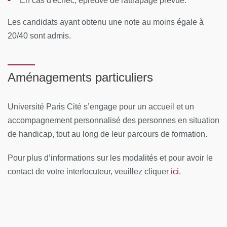
En cas d'échec, épreuve de rattrapage prévue.
Rythme :
Les candidats ayant obtenu une note au moins égale à
5 modules réparti sur 7 sessions annuelles
20/40 sont admis.
d'enseignement (de 2 jours ou 3 jours en septembre)
soit 117,5 heures, dont 103,5 heures de CM, 12 heures
Aménagements particuliers
d'enseignement pratique et 2 heures d'examen écrit
Lieu :
Paris 14e - Hôpital Sainte-Anne
Université Paris Cité s’engage pour un accueil et un
accompagnement personnalisé des personnes en situation
CONTENUS PÉDAGOGIQUES
de handicap, tout au long de leur parcours de formation.
Module 1 - Clinique des TCA
Pour plus d’informations sur les modalités et pour avoir le
Module 2 - Etiopathogénie des TCA
ici
contact de votre interlocuteur, veuillez cliquer
.
Module 3 - Comportements alimentaires : du normal au
pathologique
Module 4 - Parcours de soins et traitements