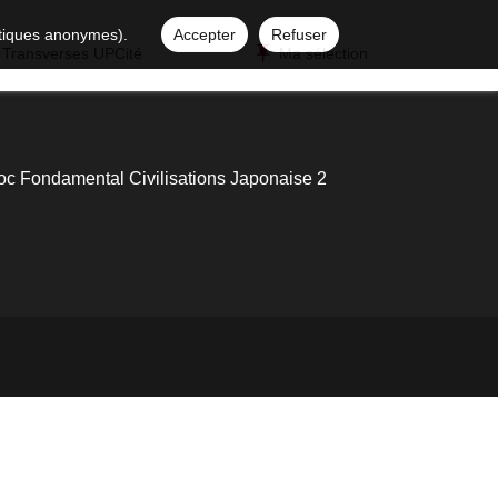
istiques anonymes).
Accepter
Refuser
 Transverses UPCité
Ma sélection
oc Fondamental Civilisations Japonaise 2