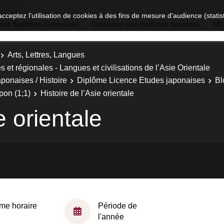
acceptez l'utilisation de cookies à des fins de mesure d'audience (stat
des diplômes d'université
Catalogue des diplômes nationaux
UE
Arts, Lettres, Langues
es et régionales - Langues et civilisations de l’Asie Orientale
ponaises / Histoire
Diplôme Licence Etudes japonaises
Bl
apon (1;1)
Histoire de l’Asie orientale
e orientale
me horaire
Période de
l'année