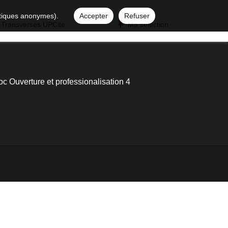
istiques anonymes).
Accepter
Refuser
 Transverses UPCité
Ma sélection
oc Ouverture et professionalisation 4