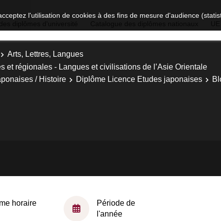
acceptez l'utilisation de cookies à des fins de mesure d'audience (stat
des diplômes d'université
Catalogue des diplômes nationaux
UE
Arts, Lettres, Langues
es et régionales - Langues et civilisations de l’Asie Orientale
ponaises / Histoire
Diplôme Licence Etudes japonaises
Bl
me horaire
Période de
l'année