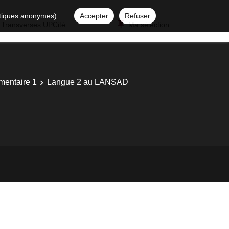
istiques anonymes).
Accepter
Refuser
 Transverses UPCité
Ma sélection
mentaire 1
Langue 2 au LANSAD