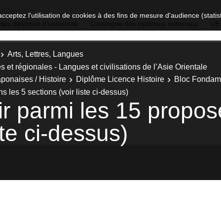
acceptez l'utilisation de cookies à des fins de mesure d'audience (stat
des diplômes d'université
Catalogue des diplômes nationaux
UE
Arts, Lettres, Langues
es et régionales - Langues et civilisations de l’Asie Orientale
ponaises / Histoire
Diplôme Licence Histoire
Bloc Fondame
les 5 sections (voir liste ci-dessus)
r parmi les 15 propos
ste ci-dessus)