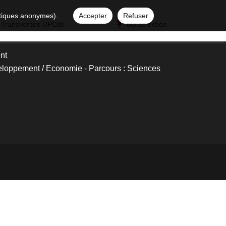
istiques anonymes).
Accepter
Refuser
 Transverses UPCité
Ma sélection
nt
loppement / Economie - Parcours : Sciences