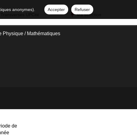
istiques anonymes).
Accepter
Refuser
 Transverses UPCité
Ma sélection
e Physique / Mathématiques
riode de
année