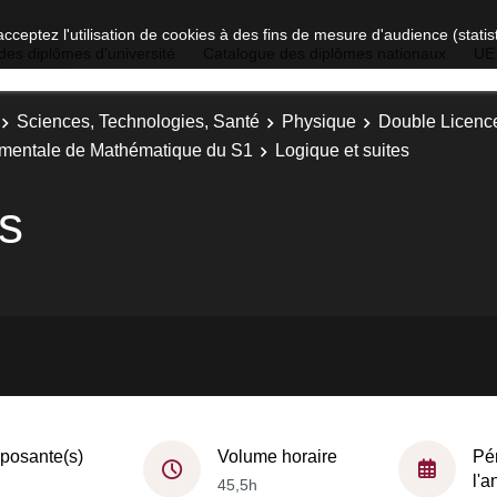
acceptez l'utilisation de cookies à des fins de mesure d'audience (stat
des diplômes d'université
Catalogue des diplômes nationaux
UE
Sciences, Technologies, Santé
Physique
Double Licenc
mentale de Mathématique du S1
Logique et suites
es
osante(s)
Volume horaire
Pé
l'
45,5h