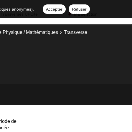
istiques anonymes).
Accepter
Refuser
 Transverses UPCité
Ma sélection
e Physique / Mathématiques
Transverse
riode de
année