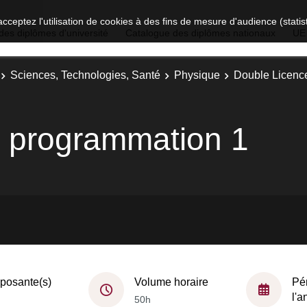
acceptez l'utilisation de cookies à des fins de mesure d'audience (stat
des diplômes d'université
Catalogue des diplômes nationaux
UE
Sciences, Technologies, Santé
Physique
Double Licenc
la programmation 1
osante(s)
Volume horaire
Pé
l'
50h