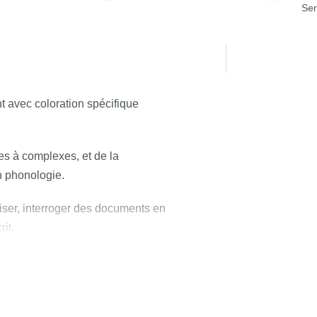
Sem
 avec coloration spécifique
es à complexes, et de la
n phonologie.
iser, interroger des documents en
rit.
, une contraction de texte, une
.
ir de manière claire, récapituler