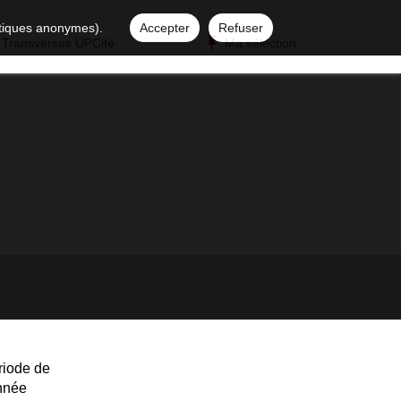
istiques anonymes).
Accepter
Refuser
 Transverses UPCité
Ma sélection
riode de
année