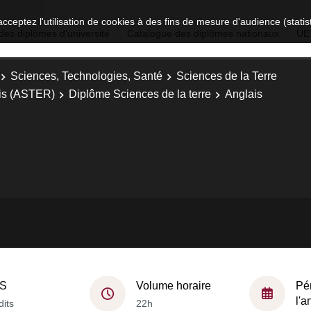
acceptez l'utilisation de cookies à des fins de mesure d'audience (stat
des diplômes d'université
Catalogue des diplômes nationaux
UE
Sciences, Technologies, Santé
Sciences de la Terre
ois (ASTER)
Diplôme Sciences de la terre
Anglais
S
Volume horaire
Pé
l'
dits
22h