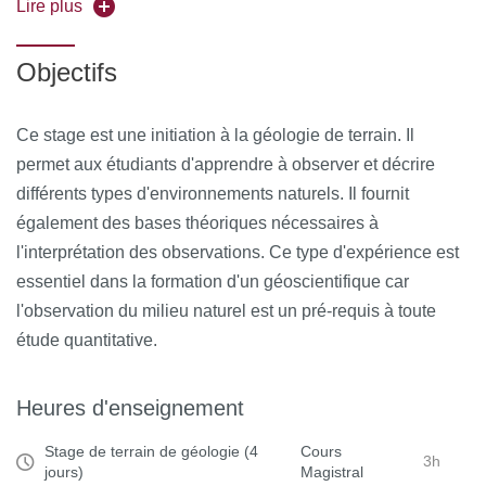
Ferrand. Le voyage en car permet de découvrir un nombre
Lire plus
important de sites géologiques. L'étude de ces sites fournit
des bases de géomorphologie, volcanologie, pétrologie et
Objectifs
tectonique. L'observation de paysages, notamment des
reliefs, permet de déduire les grandes structures
Ce stage est une initiation à la géologie de terrain. Il
tectoniques, volcaniques et sédimentaires de la
permet aux étudiants d'apprendre à observer et décrire
région. La description texturale et minéralogique de roches
différents types d'environnements naturels. Il fournit
magmatiques et sédimentaires permet de comprendre leur
également des bases théoriques nécessaires à
mode de formation. Couplé aux observations tectoniques,
l'interprétation des observations. Ce type d'expérience est
cela nous conduit à reconstruire l'histoire géologique de la
essentiel dans la formation d'un géoscientifique car
région.
l'observation du milieu naturel est un pré-requis à toute
étude quantitative.
Heures d'enseignement
Stage de terrain de géologie (4
Cours
3h
jours)
Magistral