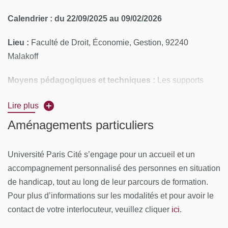
Calendrier : du 22/09/2025 au 09/02/2026
Lieu :
Faculté de Droit, Économie, Gestion, 92240
Malakoff
Moyens pédagogiques et techniques :
Les supports
pédagogiques sont mis à disposition des stagiaires sur
Lire plus
Moodle.
Aménagements particuliers
MOYENS PERMETTANT DE SUIVRE L’EXÉCUTION DE
LA FORMATION ET D’EN APPRÉCIER LES
Université Paris Cité s’engage pour un accueil et un
RÉSULTATS
accompagnement personnalisé des personnes en situation
de handicap, tout au long de leur parcours de formation.
Au cours de la formation, le stagiaire émarge une feuille de
Pour plus d’informations sur les modalités et pour avoir le
présence par demi-journée de formation en présentiel.
ici
contact de votre interlocuteur, veuillez cliquer
.
À l’issue de la formation, le stagiaire remplit un