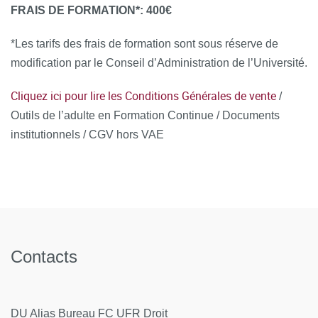
formation souhaitée
FRAIS DE FORMATION*: 400€
Pour les étrangers hors Union Européenne : joindre en
*Les tarifs des frais de formation sont sous réserve de
complément la copie recto-verso du titre de séjour ou
modification par le Conseil d’Administration de l’Université.
récépissé ou visa en cours de validité
Cliquez ici pour lire les Conditions Générales de vente
/
3. Cliquer sur "Mes candidatures" puis sur "Nouvelle
Outils de l’adulte en Formation Continue / Documents
candidature"
institutionnels / CGV hors VAE
4. Sélectionner le domaine de rattachement
(UFR/Composante/Département), le type et l'intitulé de la
formation souhaitée. Préciser le mode de financement.
5. Télécharger votre CV et votre lettre de motivation pour
chaque formation souhaitée.
Contacts
A joindre en complément :
si vous êtes étudiant en LMD, interne ou faisant
DU Alias Bureau FC UFR Droit