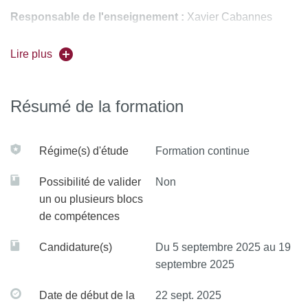
Responsable de l'enseignement :
Xavier Cabannes
Pour vous inscrire, déposez votre candidature sur
Lire plus
C@nditOnLine
Résumé de la formation
Régime(s) d'étude
Formation continue
Possibilité de valider
Non
un ou plusieurs blocs
de compétences
Candidature(s)
Du 5 septembre 2025 au 19
septembre 2025
Date de début de la
22 sept. 2025