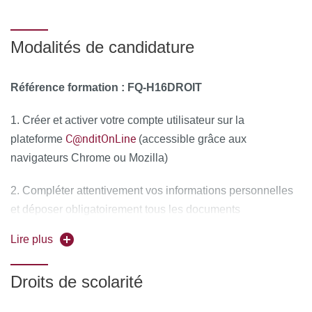
Modalités de candidature
Référence formation
: FQ-H16DROIT
1. Créer et activer votre compte utilisateur sur la
C@nditOnLine
plateforme
(accessible grâce aux
navigateurs Chrome ou Mozilla)
2. Compléter attentivement vos informations personnelles
et déposer obligatoirement tous les documents
justificatifs,
uniquement au format PDF
, à savoir :
Lire plus
La copie recto-verso de votre pièce d'identité en cours
de validité (carte nationale d'identité ou passeport)
Droits de scolarité
Le diplôme d'Etat justifiant le niveau d'accès à la