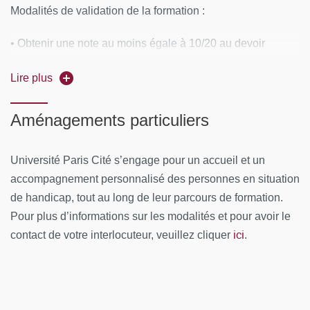
Modalités de validation de la formation :
au sens des neurologues.
• Obtenir une note au moins égale à 10/20 au devoir
Équipe pédagogique :
maison
Lire plus
EVZONAS Nicolas : Psychologue clinicien ; Maître de
Attestation : à l'issue de la formation, il est remis un
Conférences Département Études psychanalytiques,
certificat de réalisation + une attestation des compétences
UFR IHSS, Université Paris Cité
Aménagements particuliers
professionnelles acquises
LEPOUTRE Thomas : Psychologue clinicien ;
Psychanalyste ; Maître de Conférences Département
Université Paris Cité s’engage pour un accueil et un
Études psychanalytiques, UFR IHSS, Université Paris
accompagnement personnalisé des personnes en situation
Cité
de handicap, tout au long de leur parcours de formation.
Pour plus d’informations sur les modalités et pour avoir le
TALON Sébastien : Docteur en recherche
ici
contact de votre interlocuteur, veuillez cliquer
.
psychanalytique et psychopathologie, ED 450, Centre
de Recherche, Psychanalyse, Médecine et Société
(CRPMS) / IHSS, Université Paris Cité
YI Mi-Kyung : Psychologue clinicienne ; Psychanalyste