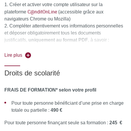
Créer et activer votre compte utilisateur sur la
C@nditOnLine
plateforme
(accessible grâce aux
navigateurs Chrome ou Mozilla)
Compléter attentivement vos informations personnelles
et déposer obligatoirement tous les documents
justificatifs,
uniquement au format PDF
, à savoir :
La copie recto-verso de votre pièce d'identité en cours
Lire plus
de validité (carte nationale d'identité ou passeport)
Le diplôme d'Etat justifiant le niveau d'accès à la
Droits de scolarité
formation souhaitée
Pour les étrangers hors Union Européenne : joindre en
FRAIS DE FORMATION* selon votre profil
complément la copie recto-verso du titre de séjour ou
récépissé ou visa en cours de validité
Pour toute personne bénéficiant d’une prise en charge
totale ou partielle :
490 €
Cliquer sur "Mes candidatures" puis sur "Nouvelle
candidature"
Pour toute personne finançant seule sa formation :
245 €
Sélectionner le domaine de rattachement