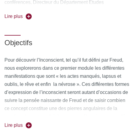
conférences, Directeur du Département Etudes
psychanalytiques, IHSS, Université Paris Cité.
Lire plus
Coordinatrice pédagogique
: Mathilde Marey-Semper,
psychologue clinicienne, Docteure en Psychopathologie et
psychanalyse, Département d’Études Psychanalytiques de
Objectifs
l’UFR IHSS, Université Paris Cité
Pour découvrir l’Inconscient, tel qu’il fut défini par Freud,
Forme de l'enseignement
: Présentiel
nous explorerons dans ce premier module les différentes
Pour vous inscrire, déposez votre candidature sur
manifestations que sont « les actes manqués, lapsus et
C@anditOnLine (lien cliquable)
oublis, le rêve et enfin la névrose ». Ces différentes formes
d’expression de l’inconscient seront autant d’occasions de
suivre la pensée naissante de Freud et de saisir combien
ce concept constitue une des pierres angulaires de la
psychanalyse et conduit à une compréhension renouvelée
de l’humain et de la maladie mentale.
Lire plus