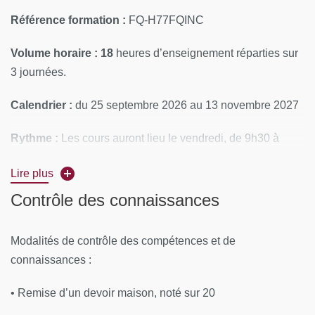
Référence formation :
FQ-H77FQINC
Volume horaire : 18
heures d’enseignement réparties sur
3 journées.
Calendrier :
du 25 septembre 2026 au 13 novembre 2027
Rythme :
Les cours auront lieu le vendredi, de 9h30 à
12h30, et de 14h00 à 17h00
Lire plus
Lieu :
locaux de l’université de Paris Cité– site des Grands
Contrôle des connaissances
Moulins
Modalités de contrôle des compétences et de
CONTENUS PÉDAGOGIQUES :
connaissances :
Aborder la découverte inaugurale de l’inconscient, auquel
• Remise d’un devoir maison, noté sur 20
Freud donne une définition précise, qui le démarque de l’«
inconscient » au sens courant, au sens des philosophes,