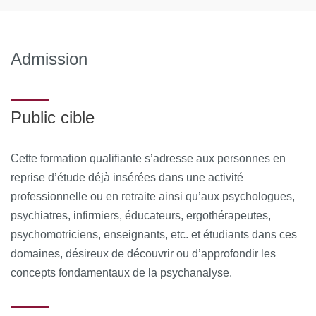
; Professeure des universités Département Études
psychanalytiques, UFR IHSS, Université Paris Cité
MOYENS PERMETTANT DE SUIVRE L’EXÉCUTION DE
Admission
L’ACTION ET D’EN APPRÉCIER LES RÉSULTATS :
Au cours de la formation, le stagiaire émarge une feuille de
Public cible
présence par demi-journée de formation en présentiel et le
Responsable de la Formation émet une attestation
Cette formation qualifiante s’adresse aux personnes en
d’assiduité pour la formation en distanciel.
reprise d’étude déjà insérées dans une activité
A l’issue de la formation, le stagiaire remplit un
professionnelle ou en retraite ainsi qu’aux psychologues,
questionnaire de satisfaction en ligne, à chaud. Celui-ci est
psychiatres, infirmiers, éducateurs, ergothérapeutes,
analysé et le bilan est remonté au conseil pédagogique de
psychomotriciens, enseignants, etc. et étudiants dans ces
la formation.
domaines, désireux de découvrir ou d’approfondir les
concepts fondamentaux de la psychanalyse.