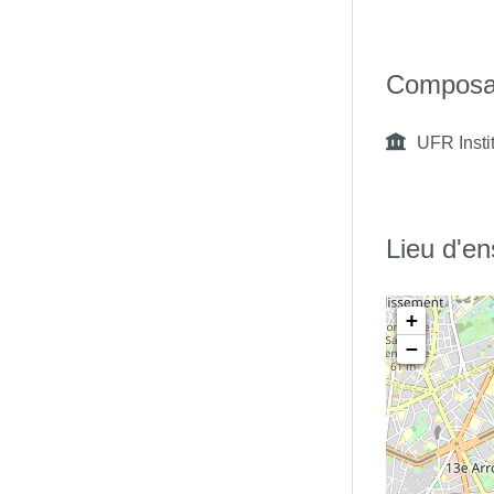
Composa
UFR Insti
Lieu d'e
+
−