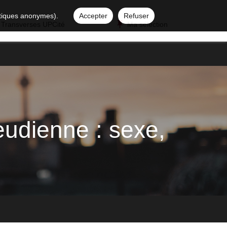
istiques anonymes).
Accepter
Refuser
 Transverses UPCité
Ma sélection
eudienne : sexe,