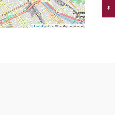
| © OpenStreetMap contributors
Leaflet