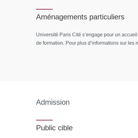
MOYENS PERMETTANT DE SUIVRE L’EXÉC
Aménagements particuliers
Au cours de la formation, le stagiaire émarge 
une attestation d’assiduité pour la formation en
Université Paris Cité s’engage pour un accuei
de formation. Pour plus d’informations sur les mo
À l’issue de la formation, le stagiaire remplit 
pédagogique de la formation.
Admission
Public cible