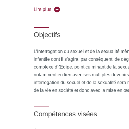
Coordinatrice pédagogique :
Mathilde Marey
Psychanalytiques de l’UFR IHSS, Université Pa
Lire plus
Forme de l'enseignement :
présentiel
Objectifs
Pour vous inscrire, déposez votre candidature
L’interrogation du sexuel et de la sexualité mèn
infantile dont il s’agira, par conséquent, de dég
complexe d’Œdipe, point culminant de la sexuali
notamment en lien avec ses multiples devenirs d
interrogation du sexuel et de la sexualité sera
de la vie en société et donc avec la mise en œ
Compétences visées