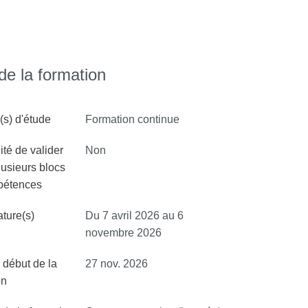
gie et psychanalyse, Département d’Études
e la formation
s) d'étude
Formation continue
ité de valider
Non
lusieurs blocs
pétences
ture(s)
Du 7 avril 2026 au 6
novembre 2026
 début de la
27 nov. 2026
on