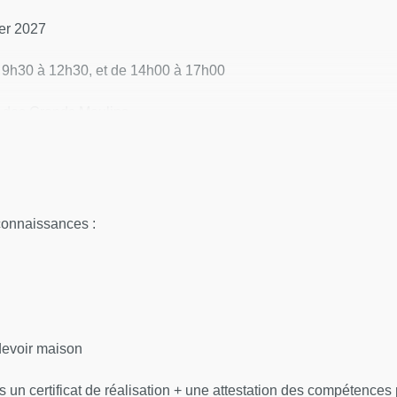
er 2027
de 9h30 à 12h30, et de 14h00 à 17h00
te des Grands Moulins
el Freud donne une définition précise, qui la démarque de la « 
connaissances :
 Psychanalyste ; Professeur des Universités Département Étude
; Psychanalyste ; Professeure des Universités Département Étu
devoir maison
remis un certificat de réalisation + une attestation des compétence
logie et psychanalyse, Département d’Études Psychanalytiques 