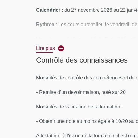
Calendrier :
du 27 novembre 2026 au 22 janvi
Rythme :
Les cours auront lieu le vendredi, 
Lieu :
locaux de l’université de Paris Cité– si
Lire plus
CONTENUS PÉDAGOGIQUES :
Contrôle des connaissances
Aborder la découverte de la « sexualité » auqu
Modalités de contrôle des compétences et de 
Équipe pédagogique :
• Remise d’un devoir maison, noté sur 20
Estellon Vincent : Psychologue clinicien ;
Cité
Modalités de validation de la formation :
Bernateau Isée : Psychologue clinicienne 
• Obtenir une note au moins égale à 10/20 au 
Paris Cité
Attestation : à l'issue de la formation, il est 
Cristina Cernat : Docteure en Psychopatho