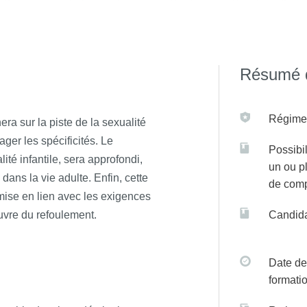
-Semper, psychologue clinicienne, Docteure en Psychopatholo
ris Cité.
Résumé d
 sur C@anditOnLine
Régime(
era sur la piste de la sexualité
ager les spécificités. Le
Possibil
té infantile, sera approfondi,
un ou p
ans la vie adulte. Enfin, cette
de com
 mise en lien avec les exigences
uvre du refoulement.
Candida
Date de
formati