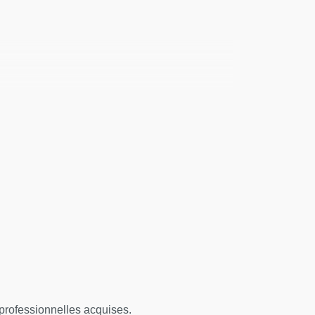
sexualité » au sens courant.
s psychanalytiques, UFR IHSS, Université Paris
des psychanalytiques, UFR IHSS, Université
s professionnelles acquises.
de l’UFR IHSS, Université Paris Cité