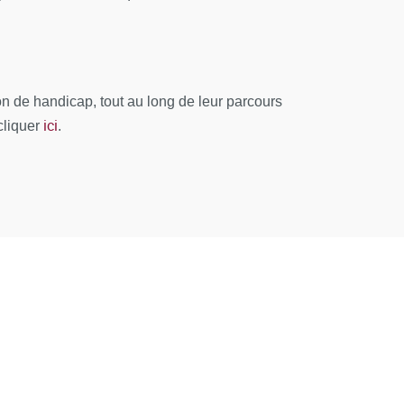
TS
tiel et le Responsable de la Formation émet
 de handicap, tout au long de leur parcours
ici
cliquer
.
alysé et le bilan est remonté au conseil