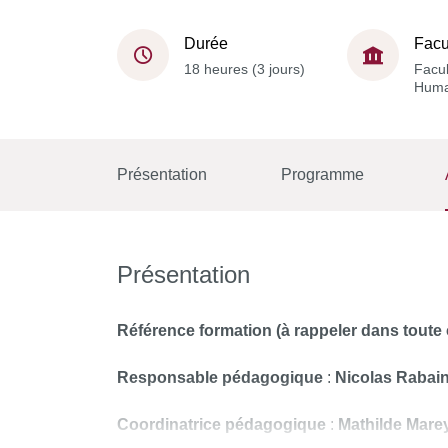
Durée
Facu
18 heures (3 jours)
Facul
Huma
Présentation
Programme
Présentation
Référence formation
(à rappeler dans tou
Responsable pédagogique
:
Nicolas Rabai
Coordinatrice pédagogique
:
Mathilde Mare