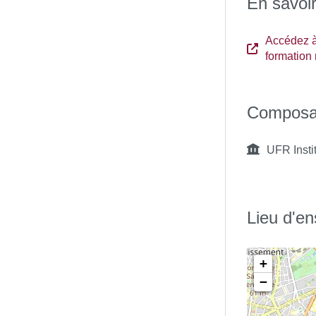
En savoir
Accédez à 
formation 
Composa
UFR Insti
Lieu d'e
+
−