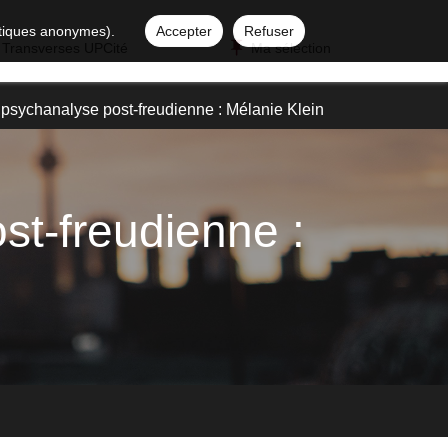
istiques anonymes).
Accepter
Refuser
 Transverses UPCité
Ma sélection
psychanalyse post-freudienne : Mélanie Klein
st-freudienne :