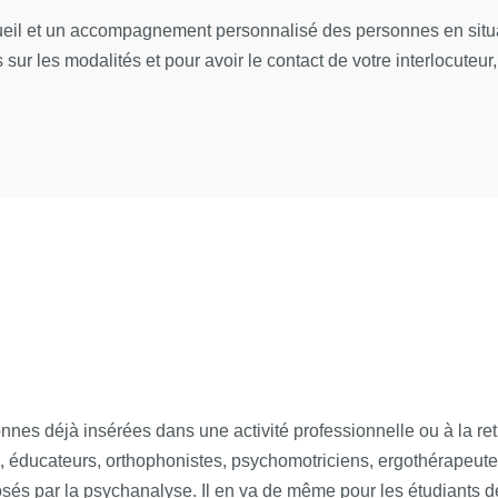
ons infantiles et positions psycho-affectives de l’adulte : p
ueil et un accompagnement personnalisé des personnes en situat
n moi et dans l’autre
ꟾ Sébastien Talon, psychologue clinicien,
sur les modalités et pour avoir le contact de votre interlocuteur,
exe d’Œdipe en question : le petit Œdipe face au surmoi pr
é.
troverses sur la psychanalyse d’enfants ; Le « jeu » : un 
te, professeure, IHSS, Université Paris Cité.
ons et « normalité
» du sexuel
ꟾ Mi-Kyung Yi, psychologue clin
onnes déjà insérées dans une activité professionnelle ou à la re
rs, éducateurs, orthophonistes, psychomotriciens, ergothérapeutes
posés par la psychanalyse. Il en va de même pour les étudiants 
tistiques à partir des psychanalystes post-kleiniens : Fra