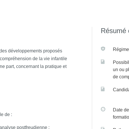
 sur C@anditOnLine
Résumé d
Régime(
ité des développements proposés
 compréhension de la vie infantile
Possibil
e part, concernant la pratique et
un ou p
de com
Candida
Date de
le de :
formati
chanalyse postfreudienne ;