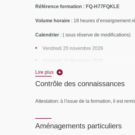
Référence formation : FQ-H77FQKLE
Volume horaire
: 18 heures d’enseignement ré
Calendrier
: ( sous réserve de modifications)
Vendredi 20 novembre 2026
Vendredi 18 décembre 2026
Lire plus
Vendredi 15 janvier 2027
Contrôle des connaissances
Rythme
: Les cours auront lieu le vendredi, 
Lieu
: Campus Grands Moulins
Attestation: à l'issue de la formation, il est rem
Contenu Pédagogique
(enseignants pressent
Aménagements particuliers
Jour 1 (6 h):