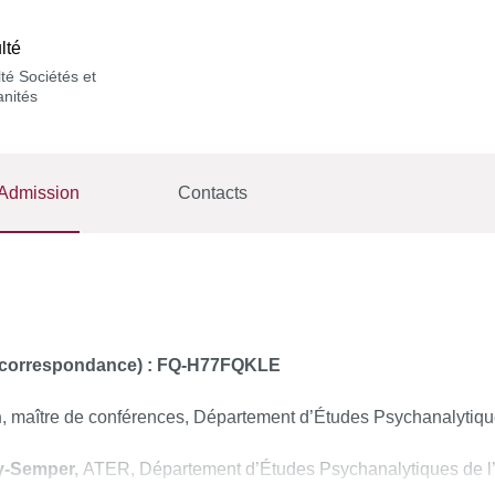
lté
té Sociétés et
nités
Admission
Contacts
te correspondance) : FQ-H77FQKLE
n
, maître de conférences, Département d’Études Psychanalytiqu
y-Semper,
ATER, Département d’Études Psychanalytiques de l’