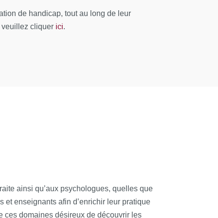
osition schizo- paranoïde et position
ion de handicap, tout au long de leur
ici
 chargé d’enseignement à l’Université Paris
 veuillez cliquer
.
écoce
ꟾ Sébastien Talon, psychologue clinicien,
nouveau champ pour la psychanalyse
ꟾ Mi-
icienne, psychanalyste, professeure, IHSS,
traite ainsi qu’aux psychologues, quelles que
 et enseignants afin d’enrichir leur pratique
de ces domaines désireux de découvrir les
nces Tustin et Donald Meltzer dans la