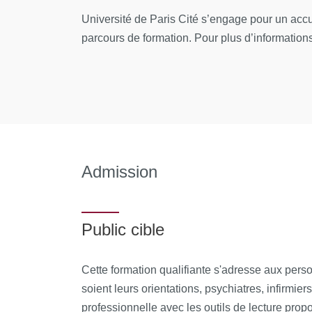
L’enfant face à la psychanalyse – Organisati
Université de Paris Cité s’engage pour un acc
dépressive ; Du « bon » et du « mauvais » e
parcours de formation. Pour plus d’informations 
Cité.
L’enfant face à la psychanalyse – Le compl
chargé d’enseignement à l’Université Paris Cit
Jour 2 (6h):
Admission
Le psychanalyste face à l’enfant – Les con
Kyung Yi, psychologue clinicienne, psychanalys
Le psychanalyste face à l’enfant – Perversi
Public cible
Université Paris Cité.
Cette formation qualifiante s'adresse aux pers
Jour 3 (6h):
soient leurs orientations, psychiatres, infirmie
professionnelle avec les outils de lecture pro
Développements kleiniens – Organisations au