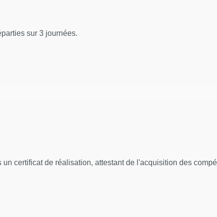
parties sur 3 journées.
de 9h30 à 12h30, et de 14h00 à 17h00
is un certificat de réalisation, attestant de l'acquisition des comp
is)