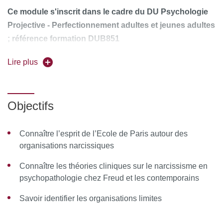
Ce module s'inscrit dans le cadre du DU Psychologie
Projective - Perfectionnement adultes et jeunes adultes
; référence formation DUB851
Responsable de l'enseignement :
Lire plus
Benoit Verdon
Forme de l'enseignement :
en présentiel
Objectifs
Pour vous inscrire, déposez votre candidature sur
C@nditOnLine
Connaître l’esprit de l’Ecole de Paris autour des
organisations narcissiques
Connaître les théories cliniques sur le narcissisme en
psychopathologie chez Freud et les contemporains
Savoir identifier les organisations limites