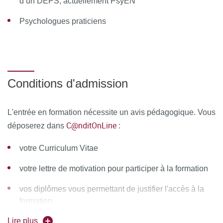
d’un DEPS, actuellement PsyEN
À l’issue de la formation, le stagiaire remplit un
Psychologues praticiens
questionnaire de satisfaction en ligne, à chaud. Celui-ci est
analysé et le bilan est remonté au conseil pédagogique de
la formation.
Conditions d'admission
L'entrée en formation nécessite un avis pédagogique. Vous
C@nditOnLine
déposerez dans
:
votre Curriculum Vitae
votre lettre de motivation pour participer à la formation
vos diplômes vous permettant de justifier l'accès à la
formation
Lire plus
+ fiche de candidature à compléter et à déposer sur