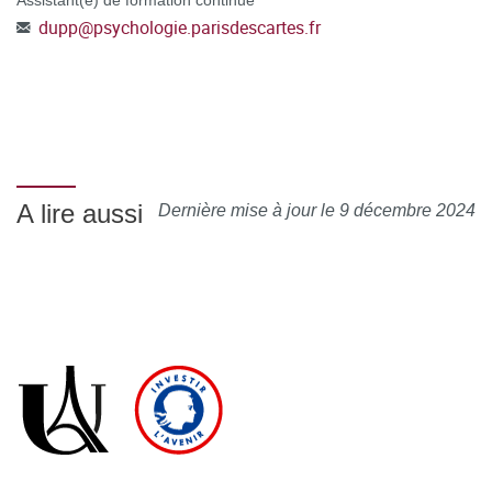
C@nditOnLine
plateforme
(lien cliquable)
dupp
@
psychologie.parisdescartes.fr
A lire aussi
Dernière mise à jour le 9 décembre 2024