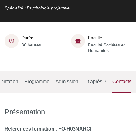
Spécialité : Psychologie projective
Durée
Faculté
36 heures
Faculté Sociétés et
Humanités
entation
Programme
Admission
Et après ?
Contacts
Présentation
Références formation :
FQ-H03NARCI