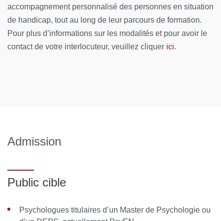
accompagnement personnalisé des personnes en situation
Afin de favoriser une démarche interactive et collaborative,
de handicap, tout au long de leur parcours de formation.
différents outils informatiques seront proposés pour
Pour plus d’informations sur les modalités et pour avoir le
permettre :
ici
contact de votre interlocuteur, veuillez cliquer
.
d'échanger des fichiers, des données
de partager des ressources, des informations
de communiquer simplement en dehors de la salle de
cours et des temps dédiés à la formation.
MOYENS PERMETTANT DE SUIVRE L’EXÉCUTION DE
Admission
L’ACTION ET D’EN APPRÉCIER LES RÉSULTATS
Au cours de la formation, le stagiaire émarge une feuille de
Public cible
présence par demi-journée de formation en présentiel et le
Responsable de la Formation émet une attestation
Psychologues titulaires d’un Master de Psychologie ou
d’assiduité pour la formation en distanciel.