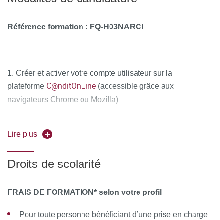
Référence formation :
FQ-H03NARCI
1. Créer et activer votre compte utilisateur sur la
C@nditOnLine
plateforme
(accessible grâce aux
navigateurs Chrome ou Mozilla)
2. Compléter attentivement vos informations personnelles
Lire plus
et déposer obligatoirement tous les documents
justificatifs,
uniquement au format PDF
, à savoir :
Droits de scolarité
La copie recto-verso de votre pièce d'identité en cours
de validité (carte nationale d'identité ou passeport)
FRAIS DE FORMATION* selon votre profil
Le diplôme d'Etat justifiant le niveau d'accès à la
Pour toute personne bénéficiant d’une prise en charge
formation souhaitée