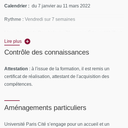
Calendrier :
du 7 janvier au 11 mars 2022
Rythme
:
Vendredi sur 7 semaines
Lieu :
Institut de Psychologie, 71 avenue Édouard Vaillant,
92100 Boulogne Billancourt
Lire plus
Contrôle des connaissances
MOYENS PÉDAGOGIQUES ET TECHNIQUES
D'ENCADREMENT
Attestation
: à l'issue de la formation, il est remis un
Équipe pédagogique
certificat de réalisation, attestant de l'acquisition des
compétences.
Coordinateur :
Benoit Verdon
Intervenants permanents :
F. Neau, M-C. Pheulpin, B.
Aménagements particuliers
Verdon
Ressources matérielles
Université Paris Cité s’engage pour un accueil et un