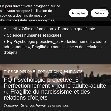
En poursuivant votre navigation sur ce
site, vous acceptez l'utilisation de
Accepter
Refuser
cookies à des fins de mesure
d'audience (statistiques anonymes).
Accueil
Offre de formation
Formation qualifiante
Sciences humaines et sociales
FQ Psychologie projective_5 : Perfectionnement « jeune
adulte-adulte », Fragilité du narcissisme et des relations
d'objets
TYPE DE DIPLOME : FORMATION QUALIFIANTE
FQ Psychologie projective_5 :
Perfectionnement « jeune adulte-adulte
», Fragilité du narcissisme et des
relations d'objets
Domaine : Sciences humaines et sociales