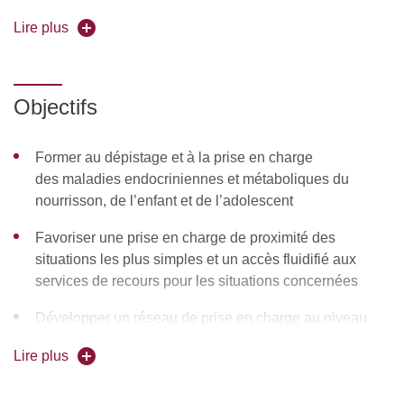
Pédagogique, Pr Laetitia Martinerie >>
Lire plus
laetitia.martinerie
@
aphp.fr
<<.
Objectifs
Référence formation : FQ-M25BENP
Responsable
: Pr Laëtitia Martinerie
Former au dépistage et à la prise en charge
des maladies endocriniennes et métaboliques du
Forme de l'enseignement
: en présentiel
nourrisson, de l’enfant et de l’adolescent
Favoriser une prise en charge de proximité des
situations les plus simples et un accès fluidifié aux
services de recours pour les situations concernées
Développer un réseau de prise en charge au niveau
régional (Ile de France)
Lire plus