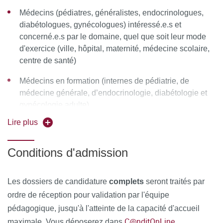
Médecins (pédiatres, généralistes, endocrinologues,
Ressources matérielles
diabétologues, gynécologues) intéressé.e.s et
concerné.e.s par le domaine, quel que soit leur mode
Afin de favoriser une démarche interactive et collaborative,
d'exercice (ville, hôpital, maternité, médecine scolaire,
différents outils informatiques seront proposés pour
centre de santé)
permettre :
Médecins en formation (internes de pédiatrie, de
d'échanger des fichiers, des données
médecine générale, d’endocrinologie, diabétologie et
gynécologie adulte).
de partager des ressources, des informations
Lire plus
de communiquer simplement en dehors de la salle de
cours et des temps dédiés à la formation.
Conditions d'admission
MOYENS PERMETTANT DE SUIVRE L’EXÉCUTION DE
LA FORMATION ET D’EN APPRÉCIER LES
Les dossiers de candidature
complets
seront traités par
RÉSULTATS
ordre de réception pour validation par l'équipe
pédagogique, jusqu'à l'atteinte de la capacité d'accueil
Au cours de la formation, le stagiaire émarge une feuille de
C@nditOnLine
maximale. Vous déposerez dans