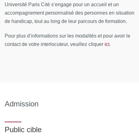
Université Paris Cité s’engage pour un accueil et un
CONTENUS PÉDAGOGIQUES
accompagnement personnalisé des personnes en situation
de handicap, tout au long de leur parcours de formation.
Pathologies thyroïdiennes et désordres du métabolisme
phosphocalcique
Pour plus d’informations sur les modalités et pour avoir le
ici
contact de votre interlocuteur, veuillez cliquer
Dépistage, prise en charge et suivi de l'obésité de
.
l'enfant
Physiologie et pathologie de la croissance
Épidémiologie du diabète de l'enfant et prise en charge
du diabète du très jeune enfant, de l'enfant et de
l'adolescent
Admission
Physiologie et pathologies de la puberté et de la
surrénale
Gynécomastie / gynécologie pédiatrique
Public cible
Pathologie de la différenciation sexuelle