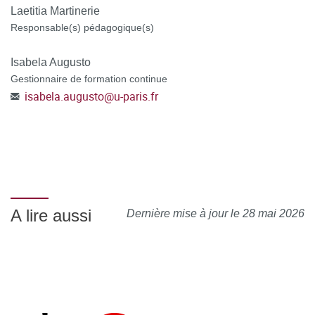
attestation/accord de prise en charge
Laetitia Martinerie
Responsable(s) pédagogique(s)
TOUT DOSSIER INCOMPLET NE POURRA PAS ÊTRE
TRAITÉ.
Isabela Augusto
Gestionnaire de formation continue
ATTENTION : POUR LES DEMANDEURS D'EMPLOI
,
isabela.augusto
@
u-paris.fr
préciser dans votre dossier CanditOnLine, votre numéro de
demandeur d'emploi, votre agence de rattachement et
sélectionner le mode de financement POLE EMPLOI au
moment de la candidature.
A lire aussi
Dernière mise à jour le 28 mai 2026