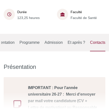
Durée
Faculté
123,25 heures
Faculté de Santé
entation
Programme
Admission
Et après ?
Contacts
Présentation
IMPORTANT : Pour l'année
universitaire 26-27 : Merci d'envoyer
par mail votre candidature (CV +
Lettre de motivation) au Responsable