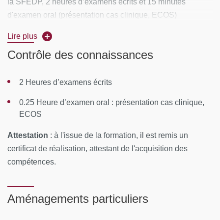
la SFEDP, 2 heures d’examens écrits et 15 minutes
d'examen oral (présentation cas clinique, ECOS)
Lire plus
Rythme
: 3 jours par mois pendant 4 mois.
Contrôle des connaissances
du 12 au 14 octobre à la faculté de médecine de
Necker
2 Heures d’examens écrits
du 23 au 25 novembre aux Cordeliers
0.25 Heure d’examen oral : présentation cas clinique,
du 13 au 15 janvier aux Cordeliers
ECOS
du 8 au 10 mars aux Cordeliers
Attestation
: à l'issue de la formation, il est remis un
certificat de réalisation, attestant de l'acquisition des
Examen écrit fin mai 2027.
compétences.
Lieu de la formation :
Aménagements particuliers
Paris - Faculté de Médecine des Cordeliers rue de l’École
de médecine 75006 Paris
.