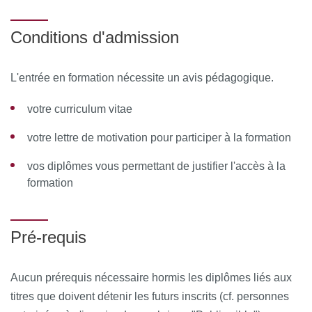
Analyse du jeu de données proposé
Conditions d'admission
Jour 4 : un mois après environ (pratique 6h)
Retour sur le projet proposé
L'entrée en formation nécessite un avis pédagogique.
Retour sur la pratique de R par les stagiaires au quotidien
Résoudre les difficultés rencontrées, répondre aux
votre curriculum vitae
questions.
votre lettre de motivation pour participer à la formation
Des modifications mineures peuvent être apportées sous
vos diplômes vous permettant de justifier l'accès à la
la responsabilité de l’encadrement pédagogique
formation
MOYENS PÉDAGOGIQUES ET TECHNIQUES
D’ENCADREMENT:
Pré-requis
Responsable pédagogique
: Dr L.Regad
Aucun prérequis nécessaire hormis les diplômes liés aux
Coordinateur pédagogique:
Dr A.Badel
titres que doivent détenir les futurs inscrits (cf. personnes