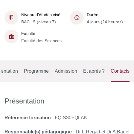
Niveau d'études visé
Durée
BAC +5 (niveau 7)
4 jours (24 heures)
Faculté
Faculté des Sciences
entation
Programme
Admission
Et après ?
Contacts
Présentation
Référence formation
:
FQ-S30FQLAN
Responsable(s) pédagogique :
Dr L.Regad et Dr A.Badel