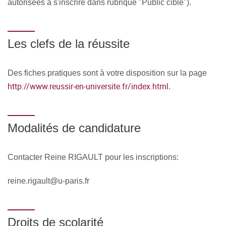
autorisées à s'inscrire dans rubrique "Public cible").
Ressources matérielles
Afin de favoriser une démarche interactive et collaborative,
Les clefs de la réussite
différents outils informatiques seront proposés pour
permettre :
Des fiches pratiques sont à votre disposition sur la page
d'échanger des fichiers, des données
http://www.reussir-en-universite.fr/index.html
.
de partager des ressources, des informations : Supports
pédagogiques incluant document de cours, polycopié
Modalités de candidature
d’exercices au format PDF et données utilisées sur clé
USB
Contacter Reine RIGAULT pour les inscriptions:
de communiquer simplement en dehors de la salle de
cours et des temps dédiés à la formation.
reine.rigault@u-paris.fr
MOYENS PERMETTANT DE SUIVRE L’EXÉCUTION DE
LA FORMATION ET D’EN APPRÉCIER LES
Droits de scolarité
RÉSULTATS