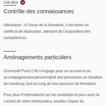
Lieu
: Campus des Grands Moulins
Lire plus
Contrôle des connaissances
CONTENUS PÉDAGOGIQUES:
Jour 1 : les différents objets de R (cours 3h -
Attestation : à l'issue de la formation, il est remis un
exercices 3h):
certificat de réalisation, attestant de l'acquisition des
compétences.
Présentation de la formation (objectifs et déroulement)
Présentation de R, de son langage et ses structures, de
ses interfaces
Aménagements particuliers
et de son environnement de travail
Première utilisation de R : démarrage de R, première
Université Paris Cité s’engage pour un accueil et un
commande
accompagnement personnalisé des personnes en situation
L’aide dans R
de handicap, tout au long de leur parcours de formation.
Utilisation d’un éditeur de scripts : rédaction d’un premier
script R
Pour plus d’informations sur les modalités et pour avoir le
Les différents types de variables : les vecteurs, les
ici
contact de votre interlocuteur, veuillez cliquer
.
matrices, les data frames, les listes