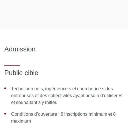
Manipulation des différents types de variables
Les itérations et les boucles
Les tests
Jour 2 : les formations et graphiques dans R (cours
3h - exercices
3h)
Admission
Les fonctions : quelques fonctions statistiques dans R
Principales fonctions graphiques : les arguments
Public cible
incontournables
Importations et exportations des données dans R
Technicien.ne.s, ingénieur.e.s et chercheur.e.s des
Installation de librairie R
entreprises et des collectivités ayant besoin d’utiliser R
Jour 3 : Projet (théorie 3h - pratique 3h)
et souhaitant s’y initier.
Conditions d’ouverture : 6 inscriptions minimum et 8
Présentation du jeu de données
maximum
Organiser un projet, une session de travail