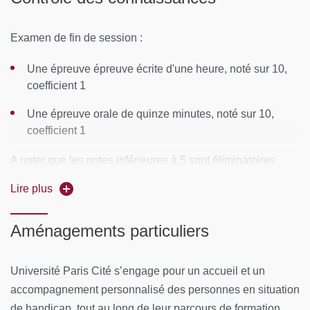
Lieu(x) :
Paris et Lyon
Examen de fin de session :
CONTENUS PÉDAGOGIQUES
Une épreuve épreuve écrite d'une heure, noté sur 10,
Embryologie normale et pathologique de l'appareil
coefficient 1
urinaire et génital
Une épreuve orale de quinze minutes, noté sur 10,
Physiologie de l'appareil urinaire et rénal
coefficient 1
Méthodes d'exploration de l'appareil urinaire pré et post
A noter que les notes inférieures à 5 sont éliminatoires
natale
pour chaque épreuve.
Lire plus
Infection urinaire de l'enfant
Sont déclarés admis à la Masterclass, les stagiaires ayant
Aménagements particuliers
:
Anomalies congénitales de l'écoulement des urines
Dysfonctionnements vésicaux et reflux
Obtenu une note au moins égale à 10/20
Université Paris Cité s’engage pour un accueil et un
Anomalies congénitales de l'appareil génital
accompagnement personnalisé des personnes en situation
Satisfait aux conditions d'assiduité
de handicap, tout au long de leur parcours de formation.