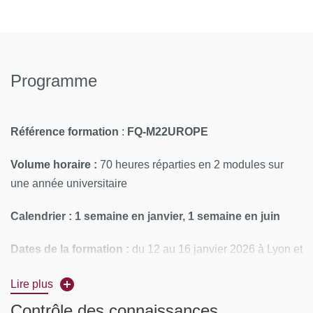
Programme
Référence formation
:
FQ-M22UROPE
Volume horaire :
70 heures réparties en 2 modules sur
une année universitaire
Calendrier : 1 semaine en janvier, 1 semaine en juin
Dates de la formation :
du 12 au 16 janvier 2026 à Lyon et
du 1er au 5 juin 2026 à Paris (Hôpital Robert Debré)
Lire plus
Rythme
: 1 semaine en janvier , 1 semaine en juin
Contrôle des connaissances