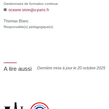
Gestionnaire de formation continue
moment de la candidature.
oceane.siron
@
u-paris.fr
POSTULER A LA FORMATION
en vous connectant à la
Thomas Blanc
C@nditOnLine
plateforme
(lien cliquable)
Responsable(s) pédagogique(s)
A lire aussi
Dernière mise à jour le 20 octobre 2025