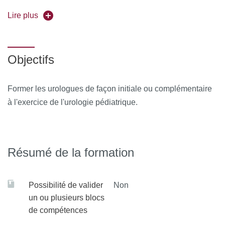
Forme de l'enseignement
Lire plus
: en présentiel
Universités partenaires
: Claude Bernard-Lyon et Nantes
Objectifs
Pour vous inscrire, déposez votre candidature sur
C@nditOnLine
Former les urologues de façon initiale ou complémentaire
à l'exercice de l'urologie pédiatrique.
Résumé de la formation
Possibilité de valider
Non
un ou plusieurs blocs
de compétences