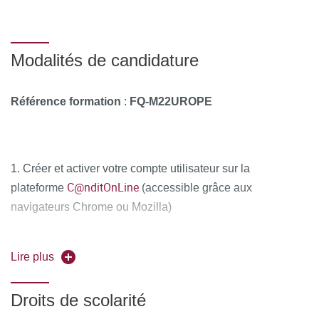
Modalités de candidature
Référence formation
:
FQ-M22UROPE
1. Créer et activer votre compte utilisateur sur la
C@nditOnLine
plateforme
(accessible grâce aux
navigateurs Chrome ou Mozilla)
2. Compléter attentivement vos informations personnelles
Lire plus
et déposer obligatoirement tous les documents
justificatifs,
uniquement au format PDF
, à savoir :
Droits de scolarité
La copie recto-verso de votre pièce d'identité en cours