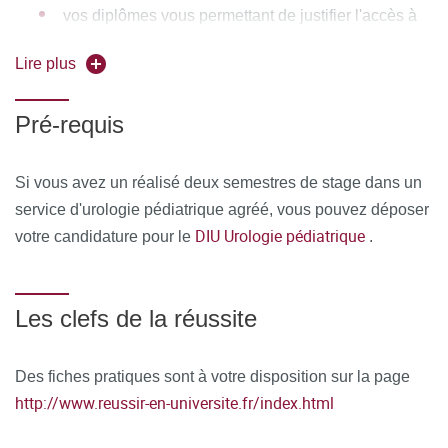
vos diplômes vous permettant de justifier l'accès à
Ne pouvant pas valider ou occuper un poste d'interne DES
la formation
ou de FFI ou de CCA ou de vacataire dans un service
Lire plus
reconnu formateur en Urologie pédiatrique, c'est-à-dire
dont :
Pré-requis
au moins un des chirurgiens permanents est titulaire du
diplôme de "Fellow of the European academy of
Si vous avez un réalisé deux semestres de stage dans un
paediatric urology"
service d'urologie pédiatrique agréé, vous pouvez déposer
DIU Urologie pédiatrique
votre candidature pour le
dont les publications internationales seront reconnues
.
par les organisateurs du DIU Urologie pédiatrique
Les clefs de la réussite
Des fiches pratiques sont à votre disposition sur la page
http://www.reussir-en-universite.fr/index.html