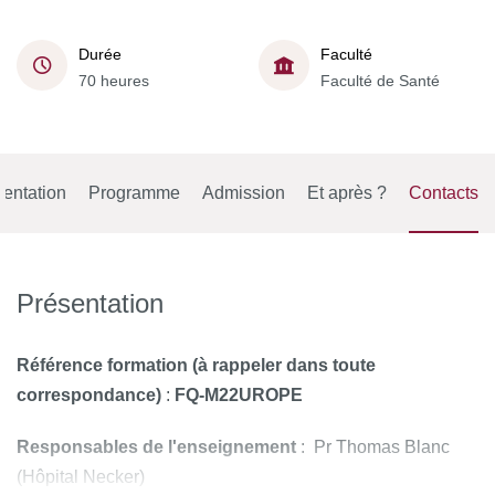
Durée
Faculté
70 heures
Faculté de Santé
entation
Programme
Admission
Et après ?
Contacts
Présentation
Référence formation (à rappeler dans toute
correspondance)
:
FQ-M22UROPE
Responsables de l'enseignement
: Pr Thomas Blanc
(Hôpital Necker)