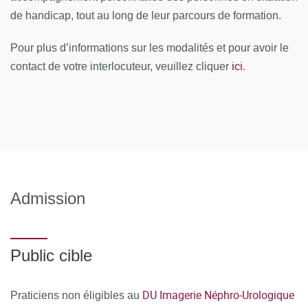
de handicap, tout au long de leur parcours de formation.
Autres Universités : M. André, P. Souteyrand ; B.
Bourlière ; A. Ravel ; L. Hendaoui ; P. Taourel ; N.
Pour plus d’informations sur les modalités et pour avoir le
Grenier ; Ph. Ota
ici
contact de votre interlocuteur, veuillez cliquer
.
Intervenants Extérieurs : B. Knebelman ; E. Durand ; P.
Chaumet-Riffaud ; M. Gauthé ; F. Montravers ; G.
Delporte ; O. Rouvière ; L. Brunereau
Ressources matérielles
Afin de favoriser une démarche interactive et collaborative,
différents outils informatiques seront proposés pour
Admission
permettre :
d'échanger des fichiers, des données
Public cible
de partager des ressources, des informations
DU Imagerie Néphro-Urologique
Praticiens non éligibles au
de communiquer simplement en dehors de la salle de