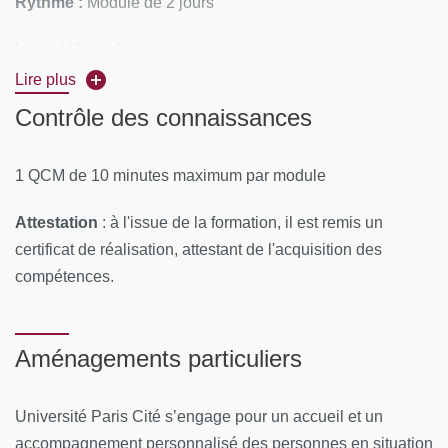
Rythme :
Module de 2 jours
Lieu :
Hôpital Necker
Lire plus
CONTENUS PÉDAGOGIQUES :
Contrôle des connaissances
Imagerie des bourses
1 QCM de 10 minutes maximum par module
Hypofertilité masculine
Attestation
: à l'issue de la formation, il est remis un
Imagerie de la verge
certificat de réalisation, attestant de l'acquisition des
MOYENS PÉDAGOGIQUES ET TECHNIQUES
compétences.
D’ENCADREMENT
Équipe pédagogique
Aménagements particuliers
Université de Paris : O. Hélénon ; R. Renard-Penna ;
J.M. Correas ; J. Moroch, E. Comperat ; F. Cornelis ; C.
Université Paris Cité s’engage pour un accueil et un
Dariane, A. Mejean ; D. Eiss
accompagnement personnalisé des personnes en situation