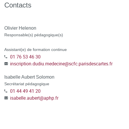
si vous bénéficiez d'une prise en charge : déposer votre
Contacts
attestation/accord de prise en charge
TOUT DOSSIER INCOMPLET NE POURRA PAS ÊTRE
Olivier Helenon
TRAITÉ.
Responsable(s) pédagogique(s)
ATTENTION : POUR LES DEMANDEURS D'EMPLOI
,
Assistant(e) de formation continue
préciser dans votre dossier CanditOnLine, votre numéro de
01 76 53 46 30
demandeur d'emploi, votre agence de rattachement et
inscription.dudiu.medecine
@
scfc.parisdescartes.fr
sélectionner le mode de financement POLE EMPLOI au
moment de la candidature.
Isabelle Aubert Solomon
Secrétariat pédagogique
POSTULER A LA FORMATION en vous connectant à la
01 44 49 41 20
plateforme C@nditOnLine
(lien cliquable)
isabelle.aubert
@
aphp.fr