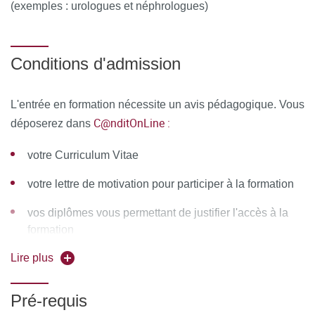
(exemples : urologues et néphrologues)
cours et des temps dédiés à la formation.
MOYENS PERMETTANT DE SUIVRE L’EXÉCUTION DE
L’ACTION ET D’EN APPRÉCIER LES RÉSULTATS
Conditions d'admission
Au cours de la formation, le stagiaire émarge une feuille de
L'entrée en formation nécessite un avis pédagogique. Vous
présence par demi-journée de formation en présentiel et le
C@nditOnLine :
déposerez dans
Responsable de la Formation émet une attestation
d’assiduité pour la formation en distanciel.
votre Curriculum Vitae
A l’issue de la formation, le stagiaire remplit un
votre lettre de motivation pour participer à la formation
questionnaire de satisfaction en ligne, à chaud. Celui-ci est
vos diplômes vous permettant de justifier l'accès à la
analysé et le bilan est remonté au conseil pédagogique de
formation
la formation.
Lire plus
Pré-requis