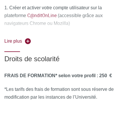
1. Créer et activer votre compte utilisateur sur la
C@nditOnLine
plateforme
(accessible grâce aux
navigateurs Chrome ou Mozilla)
2. Compléter attentivement vos informations personnelles
Lire plus
et déposer obligatoirement tous les documents
justificatifs,
uniquement au format PDF
, à savoir :
Droits de scolarité
La copie recto-verso de votre pièce d'identité en cours
de validité (carte nationale d'identité ou passeport)
FRAIS DE FORMATION* selon votre profil :
250 €
Le diplôme d'Etat justifiant le niveau d'accès à la
*Les tarifs des frais de formation sont sous réserve de
formation souhaitée
modification par les instances de l’Université.
Pour les étrangers hors Union Européenne : joindre en
complément la copie recto-verso du titre de séjour ou
récépissé ou visa en cours de validité
3. Cliquer sur "Mes candidatures" puis sur "Nouvelle