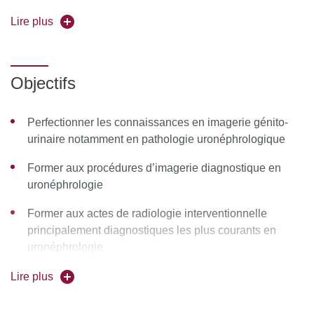
Forme de l'enseignement :
En présentiel
Lire plus
Universités partenaires
: Bordeaux, Montpellier, Toulouse
Pour vous inscrire, déposez votre candidature sur
Objectifs
C@anditOnLine
Perfectionner les connaissances en imagerie génito-
urinaire notamment en pathologie uronéphrologique
Former aux procédures d’imagerie diagnostique en
uronéphrologie
Former aux actes de radiologie interventionnelle
principalement diagnostiques les plus courants en
uronéphrologie
Former aux techniques d’imagerie fonctionnelle
Lire plus
Initier aux techniques d’imagerie émergentes et aux