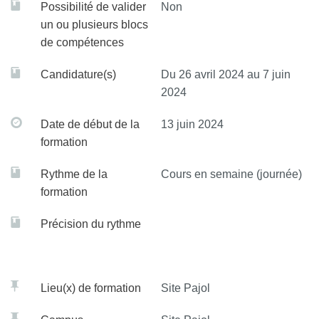
Possibilité de valider
Non
- Positionner un patch anesthésiant en regard du point de
sur la Ponction Lombaire
un ou plusieurs blocs
ponction
de compétences
- Etre capable d’expliquer au patient le geste et de
- Rassurer le patient
répondre à ses questions
Candidature(s)
Du 26 avril 2024 au 7 juin
2024
- Surveiller le patient post-ponction et connaitre les signes
- Etre capable de préparer et d’accompagner le geste de
cliniques d’alerte
ponction lombaire et/ou de mesure de pression du liquide
Date de début de la
13 juin 2024
et/ou d’injection intra-rachidienne en anticipant les étapes
formation
- Etre capable de disposer le patch anesthésiant en regard
Rythme de la
Cours en semaine (journée)
du niveau de ponction
formation
- Etre capable de positionner et de rassurer le patient
Précision du rythme
Lieu(x) de formation
Site Pajol