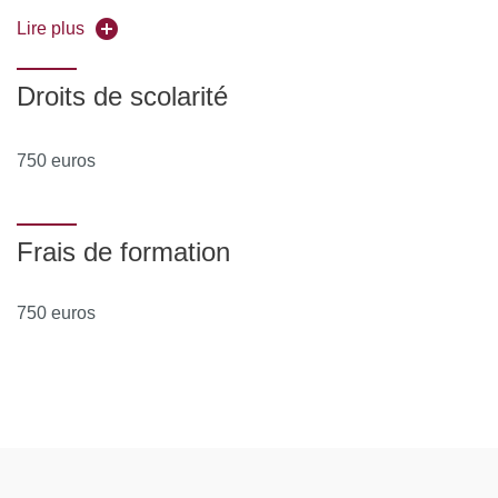
et déposer obligatoirement tous les documents
Lire plus
justificatifs,
uniquement au format PDF
, à savoir :
La copie recto-verso de votre pièce d'identité en cours
Droits de scolarité
de validité (carte nationale d'identité ou passeport)
750 euros
Le diplôme d'Etat justifiant le niveau d'accès à la
formation souhaitée
Pour les étrangers hors Union Européenne : joindre en
Frais de formation
complément la copie recto-verso du titre de séjour ou
récépissé ou visa en cours de validité
750 euros
Cliquer sur "Mes candidatures" puis sur "Nouvelle
candidature"
Sélectionner le domaine de rattachement
(UFR/Composante), le type et l'intitulé de la formation
souhaitée. Préciser le mode de financement.
Télécharger votre CV et votre lettre de motivation
pour chaque formation souhaitée.