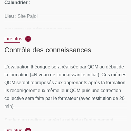
Calendrier
:
Lieu
: Site Pajol
CONTENUS PÉDAGOGIQUES
Lire plus
Rappel points essentiels des recommandations de la
Contrôle des connaissances
Haute Autorité de Santé
Présentation du matériel (mannequin, aiguille et
L’évaluation théorique
sera réalisée par QCM au début de
échographe)
la formation (=Niveau de connaissance initial). Ces mêmes
Entraînement sur mannequin de la réalisation du geste
QCM seront reproposés aux apprenants après la formation.
Ils recorrigeront eux même leur QCM puis une correction
Entraînement sur mannequin de la pratique de
collective sera faite par le formateur (avec restitution de 20
l’anesthésie locale avant le geste
min).
En parallèle de l’entrainement, la visualisation d’une
vidéo 3D de la réalisation de la ponction lombaire sera
Sur le plan pratique
, après la période d’entrainement,
proposée.
l’apprenant sera évalué sur la réalisation du geste dans
Lire plus