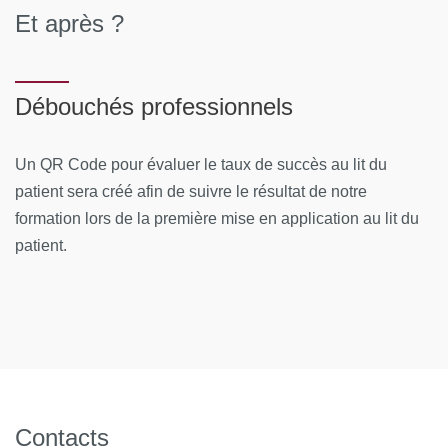
Et après ?
A joindre en complément dans C@nditOnLine :
Débouchés professionnels
si vous bénéficiez d'une prise en charge : votre
accord de prise en charge
Un QR Code pour évaluer le taux de succès au lit du
TOUT DOSSIER INCOMPLET NE POURRA PAS
patient sera créé afin de suivre le résultat de notre
ÊTRE TRAITÉ.
formation lors de la première mise en application au lit du
patient.
ATTENTION : POUR LES DEMANDEURS
D'EMPLOI
, préciser dans votre dossier C@nditOnLine,
votre numéro de demandeur d'emploi, votre agence de
rattachement et sélectionner le mode de financement
Pôle emploi au moment de la candidature.
POSTULER A LA FORMATION en vous connectant à la
Contacts
plateforme C@nditOnLine
(lien cliquable)