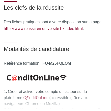
Au cours de la formation, le stagiaire émarge une feuille de
Les clefs de la réussite
présence par demi-journée de formation en présentiel et le
Responsable de la Formation émet une attestation
Des fiches pratiques sont à votre disposition sur la page
d’assiduité pour la formation en distanciel.
http://www.reussir-en-universite.fr/index.html
.
À l’issue de la formation, le stagiaire remplit un
questionnaire de satisfaction en ligne, à chaud. Celui-ci est
Modalités de candidature
analysé et le bilan est remonté au conseil pédagogique de
la formation.
Référence formation :
FQ-M25FQLOM
Créer et activer votre compte utilisateur sur la
C@nditOnLine
plateforme
(accessible grâce aux
navigateurs Chrome ou Mozilla)
Compléter attentivement vos informations personnelles