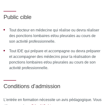
Équipe pédagogique
Public cible
Responsable pédagogique
:
Tout docteur en médecine qui réalise ou devra réaliser
Membres de l’équipe pédagogique
:
des ponctions lombaires et/ou pleurales au cours de
son activité professionnelle.
Ressources matérielles :
Tout IDE qui prépare et accompagne ou devra préparer
Une ou plusieurs salles de formation du centre de
et accompagner des médecins pour la réalisation de
simulation Pajol (nombre de salle en fonction du
ponctions lombaires et/ou pleurales au cours de son
nombre de participant), une salle de régie, Un
activité professionnelle.
technicien par jour de formation
Un formateur/formatrice médecine et IDE par
mannequin pour 3 apprenants médecins et 3
Conditions d'admission
apprenants IDE
Casque vidéo 3D pour projeter une vidéo de la
L'entrée en formation nécessite un avis pédagogique. Vous