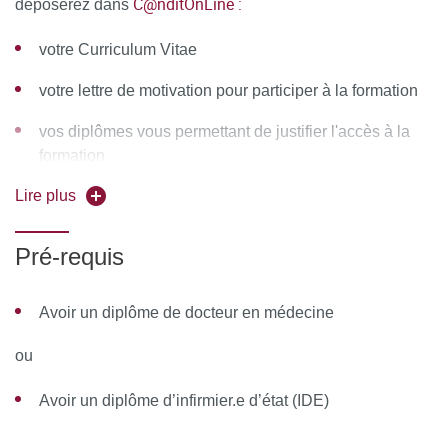
réalisation des gestes (Ponction lombaire ) en pratique
C@nditOnLine :
déposerez dans
clinique courante.
votre Curriculum Vitae
Mannequin basse fidélité permettant de réaliser une
ponction lombaire avec ou sans échographie.
votre lettre de motivation pour participer à la formation
Matériel à usage unique (champs stériles, gants,
vos diplômes vous permettant de justifier l'accès à la
compresses, aiguilles, Quantité : Une paire de gants,
formation
un paquet de compresse et une aiguille de prélèvement
Lire plus
par participant. - Médicaments et sérums : sérum
physiologique)
Pré-requis
Documents : PDF des connaissances théoriques pour
les apprenants, PDF du guide du formateur pour les
Avoir un diplôme de docteur en médecine
formateurs médicaux et infirmiers
ou
MOYENS PERMETTANT DE SUIVRE L’EXÉCUTION DE
LA FORMATION ET D’EN APPRÉCIER LES
Avoir un diplôme d’infirmier.e d’état (IDE)
RÉSULTATS