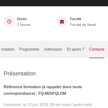
Durée
Faculté
3 heures
Faculté de Santé
entation
Programme
Admission
Et après ?
Contacts
Présentation
Référence formation (à rappeler dans toute
correspondance) : FQ-M25FQLOM
Formation, le 13 juin 2024 (3h de cours l'après-midi)