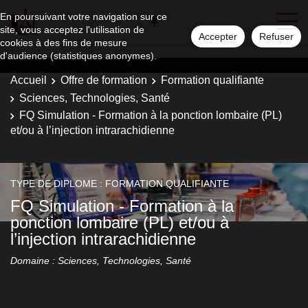
En poursuivant votre navigation sur ce
site, vous acceptez l'utilisation de
Accepter
Refuser
cookies à des fins de mesure
d'audience (statistiques anonymes).
Accueil
Offre de formation
Formation qualifiante
Sciences, Technologies, Santé
FQ Simulation - Formation à la ponction lombaire (PL)
et/ou à l’injection intrarachidienne
TYPE DE DIPLOME : FORMATION QUALIFIANTE
FQ Simulation - Formation à la
ponction lombaire (PL) et/ou à
l’injection intrarachidienne
Domaine : Sciences, Technologies, Santé