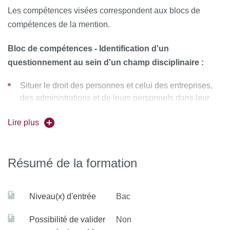
Les compétences visées correspondent aux blocs de
compétences de la mention.
Bloc de compétences - Identification d'un
questionnement au sein d'un champ disciplinaire :
Situer le droit des personnes et celui des entreprises,
des administrations et de leurs personnels dans leur
contexte politique, économique et social.
Lire plus
Bloc de compétences - Analyse d'un questionnement
en mobilisant des concepts disciplinaires :
Résumé de la formation
Repérer dans un texte juridique les concepts
fondamentaux du droit interne, du droit européen et du
droit international, et les replacer dans une dimension
Niveau(x) d'entrée
Bac
historique.
Possibilité de valider
Non
Se servir aisément des fondements de l’analyse