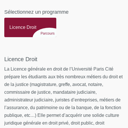
Sélectionnez un programme
Se servir aisément des différents registres d’expression
écrite et orale de la langue française.
Licence Droit
Communiquer par oral et par écrit, de façon claire et
Parcours
non-ambiguë, dans au moins une langue étrangère.
Bloc de compétences - Positionnement vis-à-vis d'un
champ professionnel :
Licence Droit
La Licence générale en droit de l’Université Paris Cité
Identifier et situer les champs professionnels
prépare les étudiants aux très nombreux métiers du droit et
potentiellement en relation avec les acquis de la
mention ainsi que les parcours possibles pour y
de la justice (magistrature, greffe, avocat, notaire,
accéder.
commissaire de justice, mandataire judiciaire,
administrateur judiciaire, juristes d’entreprises, métiers de
Caractériser et valoriser son identité, ses compétences
l’assurance, du patrimoine ou de la banque, de la fonction
et son projet professionnel en fonction d’un contexte.
publique, etc…) Elle permet d’acquérir une solide culture
Identifier le processus de production, de diffusion et de
juridique générale en droit privé, droit public, droit
valorisation des savoirs.