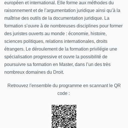
européen et international. Elle forme aux méthodes du
raisonnement et de l’argumentation juridique ainsi qu’à la
Bloc de compétences - Action en responsabilité au
maîtrise des outils de la documentation juridique. La
sein d'une organisation professionnelle :
formation s’ouvre à de nombreuses disciplines pour former
Situer son rôle et sa mission au sein d'une organisation
des juristes ouverts au monde : économie, histoire,
pour s’adapter et prendre des initiatives.
sciences politiques, relations internationales, droits
étrangers. Le déroulement de la formation privilégie une
Respecter les principes d’éthique, de déontologie et de
spécialisation progressive et ouvre la possibilité de
responsabilité environnementale.
poursuivre sa formation en Master, dans l’un des très
Travailler en équipe et en réseau ainsi qu’en autonomie
nombreux domaines du Droit.
et responsabilité au service d’un projet.
Retrouvez l'ensemble du programme en scannant le QR
Analyser ses actions en situation professionnelle,
code :
s’autoévaluer pour améliorer sa pratique.