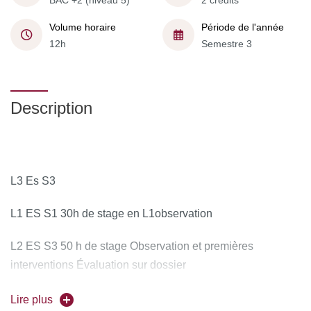
BAC +2 (niveau 5)
2 crédits
Volume horaire
Période de l'année
12h
Semestre 3
Description
L3 Es S3
L1 ES S1 30h de stage en L1observation
L2 ES S3 50 h de stage Observation et premières
interventions Évaluation sur dossier
L2 ES S4 50 h de stage Observation et premières
Lire plus