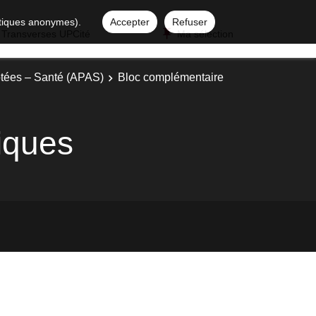
istiques anonymes).
Accepter
Refuser
 Transverses UPCité
Ma sélection
ptées – Santé (APAS)
Bloc complémentaire
tiques