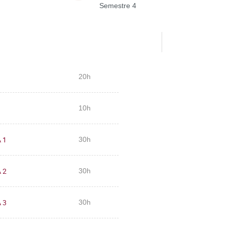
Semestre 4
20h
10h
A 1
30h
A 2
30h
A 3
30h