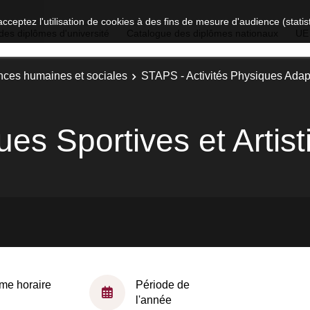
acceptez l'utilisation de cookies à des fins de mesure d'audience (stat
des diplômes d'université
Catalogue des diplômes nationaux
UE
nces humaines et sociales
STAPS - Activités Physiques Ada
ues Sportives et Artis
me horaire
Période de
l'année