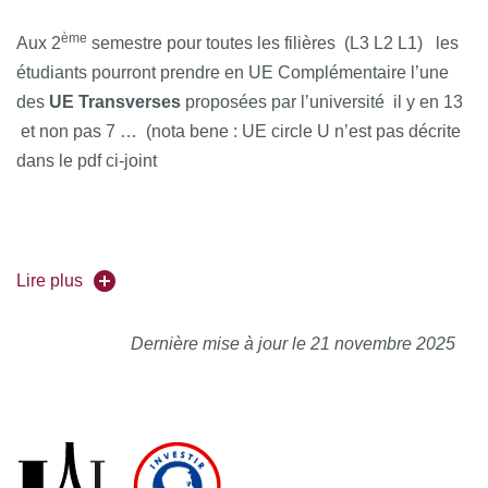
Création graphique
ème
Aux 2
semestre pour toutes les filières (L3 L2 L1) les
étudiants pourront prendre en UE Complémentaire l’une
Communication, outils
des
UE Transverses
proposées par l’université il y en 13
Photographie numérique
et non pas 7 … (nota bene : UE circle U n’est pas décrite
dans le pdf ci-joint
BiodiverCité
Corps et esprit
Descriptif des UE Transverses UPCité :
La question est : Est-ce que nous devons leur proposer
Lire plus
l’
UE SPORT
comme choix ? On se pose la question
https://odf.u-paris.fr/fr/ue-transverses-upcite.html
mais qui nous sera surement posée par les étudiants
Dernière mise à jour le 21 novembre 2025
.
UE Entrepreneuriat
UE EgalitéS