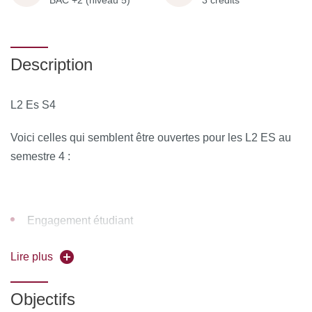
BAC +2 (niveau 5)
3 crédits
Description
L2 Es S4
Voici celles qui semblent être ouvertes pour les L2 ES au
semestre 4 :
Engagement étudiant
Entreprenariat
Lire plus
EgaliteS
Objectifs
Création de site Web 1 et 2