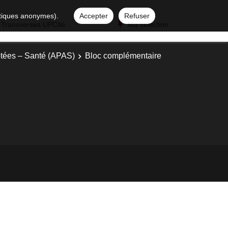
istiques anonymes).
Accepter
Refuser
 Transverses UPCité
Ma sélection
ptées – Santé (APAS)
Bloc complémentaire