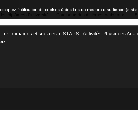
acceptez l'utilisation de cookies à des fins de mesure d'audience (stat
des diplômes d'université
Catalogue des diplômes nationaux
UE
nces humaines et sociales
STAPS - Activités Physiques Ada
re