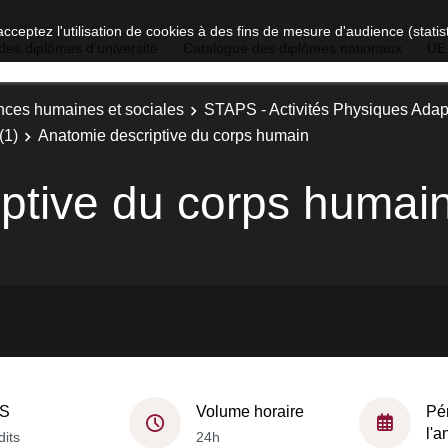
acceptez l'utilisation de cookies à des fins de mesure d'audience (stat
des diplômes d'université
Catalogue des diplômes nationaux
UE
nces humaines et sociales
STAPS - Activités Physiques Ada
(1)
Anatomie descriptive du corps humain
ptive du corps humai
S
Volume horaire
Pé
l'
dits
24h