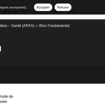
istiques anonymes).
Accepter
Refuser
 Transverses UPCité
Ma sélection
ptées – Santé (APAS)
Bloc Fondamental
n
riode de
année