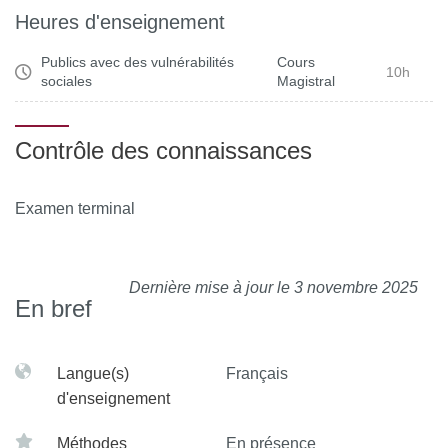
Heures d'enseignement
Se positionner vis-à-vis d’un champ professionnel.
Publics avec des vulnérabilités
Cours
10h
sociales
Magistral
Identifier et situer les champs professionnels
potentiellement en relation avec les acquis de la mention
ainsi que les parcours possibles pour y accéder.
Contrôle des connaissances
Examen terminal
Dernière mise à jour le 3 novembre 2025
En bref
Langue(s)
Français
d'enseignement
Méthodes
En présence