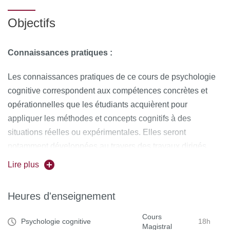
Objectifs
Connaissances méthodologiques :
Connaissances pratiques :
Les connaissances pratiques de ce cours de psychologie
Les connaissances méthodologiques de ce cours de
cognitive correspondent aux compétences concrètes et
psychologie cognitive portent sur les outils, techniques et
opérationnelles que les étudiants acquièrent pour
raisonnements scientifiques permettant d’étudier les
appliquer les méthodes et concepts cognitifs à des
processus mentaux. Elles visent à former les étudiants à
situations réelles ou expérimentales. Elles seront
comprendre des recherches expérimentales en cognition.
notamment développées au travers des travaux dirigés,
durant lesquels les étudiants réaliseront en tant
Lire plus
qu’expérimentateur et participants des expériences
scientifiques.
Heures d'enseignement
Cours
Psychologie cognitive
18h
Magistral