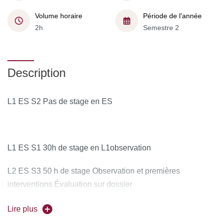
Volume horaire
Période de l'année
2h
Semestre 2
Description
L1 ES S2 Pas de stage en ES
L1 ES S1 30h de stage en L1observation
L2 ES S3 50 h de stage Observation et premières
interventions Évaluation sur dossier
L2 ES S4 50 h de stage Observation et premières
Lire plus
interventions + tests sur sportifs. Evaluation Petit oral.