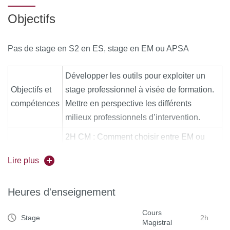
Objectifs
L3 ES S5 80h de stage d'intervention et objectif pour S6
Test relier à cet objectif. Évaluation sur dossier
Pas de stage en S2 en ES, stage en EM ou APSA
L3 ES S6 80h de stage d'intervention et de régulation. Test
initiale 10 séances Test final. Évaluation Grand Oral
Développer les outils pour exploiter un
Objectifs et
stage professionnel à visée de formation.
compétences
Mettre en perspective les différents
milieux professionnels d’intervention.
2H CM : Comment choisir entre EM ou
APA-S + Comment on trouve un stage +
Lire plus
procédure d’élaboration de la convention
2h CM
et l’ordre des signatures + Explication du
Heures d'enseignement
Rendu (évaluation) + Lien avec le stage
de S1
Cours
Stage
2h
Magistral
MCCC
Validation