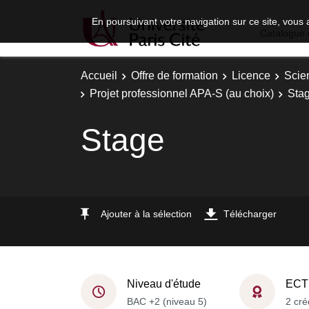
En poursuivant votre navigation sur ce site, vous 
Catalogue 
Accueil
Offre de formation
Licence
Scie
Projet professionnel APA-S (au choix)
Sta
Stage
Ajouter à la sélection
Télécharger
Niveau d'étude
ECT
BAC +2 (niveau 5)
2 cré