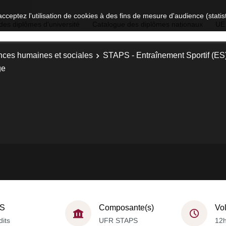
acceptez l'utilisation de cookies à des fins de mesure d'audience (stat
des diplômes d'université
Catalogue des diplômes nationaux
UE
nces humaines et sociales
STAPS - Entraînement Sportif (ES
ge
S
Composante(s)
Vo
dits
UFR STAPS
12