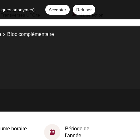
istiques anonymes).
Accepter
Refuser
 Transverses UPCité
Ma sélection
)
Bloc complémentaire
lume horaire
Période de
l'année
h