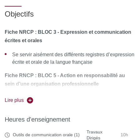
Communiquer
Maitriser des outils de
à l’oral avec
Objectifs
communication en vue d’une
un support
intervention orale : diaporama,
diaporama
Fiche NRCP : BLOC 3 - Expression et communication
poster, carte mentale...
écrites et orales
Se servir aisément des différents registres d’expression
écrite et orale de la langue française
Fiche RNCP : BLOC 5 - Action en responsabilité au
sein d’une organisation professionnelle
Situer son rôle et sa mission au sein d'une organisation
Lire plus
pour s’adapter et prendre des initiatives.
Travailler en équipe et en réseau ainsi qu’en autonomie
Heures d'enseignement
et responsabilité au service d’un projet
Travaux
Outils de communication orale (1)
10h
Dirigés
Analyser ses actions en situation professionnelle,