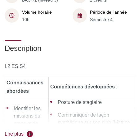
BAC +2 (niveau 5)
2 crédits
Volume horaire
Période de l'année
10h
Semestre 4
Description
L2 ES S4
Connaissances
Compétences développées :
abordées
Posture de stagiaire
Identifier les
Communiquer de façon
missions du
synthétique sur son club (Matrice
stage et de
SWOT), sur son APS de
son évaluation
Lire plus
spécialité