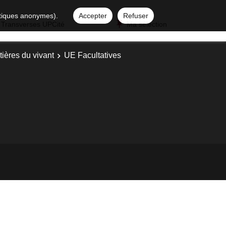
istiques anonymes).
Accepter
Refuser
 Transverses UPCité
Ma sélection
ières du vivant
UE Facultatives