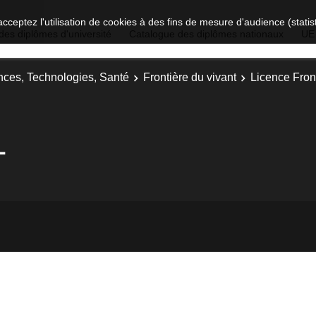
acceptez l'utilisation de cookies à des fins de mesure d'audience (stat
des diplômes d'université
Catalogue des diplômes nationaux
UE
nces, Technologies, Santé
Frontière du vivant
Licence Front
1