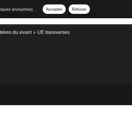
istiques anonymes).
Accepter
Refuser
 Transverses UPCité
Ma sélection
ières du vivant
UE transverses