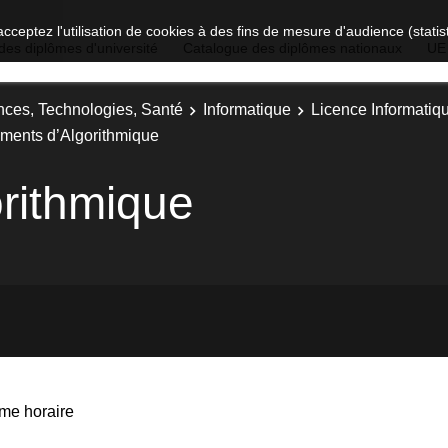
acceptez l'utilisation de cookies à des fins de mesure d'audience (stat
des diplômes d'université
Catalogue des diplômes nationaux
UE
nces, Technologies, Santé
Informatique
Licence Informatiq
ments d’Algorithmique
rithmique
me horaire