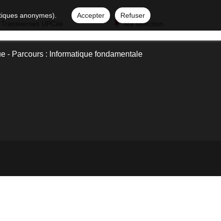
istiques anonymes).
Accepter
Refuser
 Transverses UPCité
Ma sélection
ue - Parcours : Informatique fondamentale