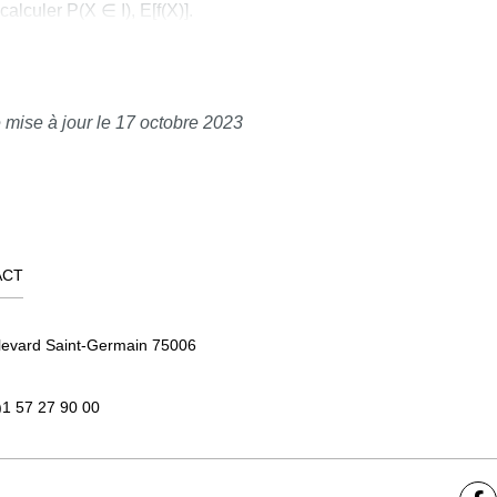
calculer P(X ∈ I), E[f(X)].
caractériser l'indépendance de
 mise à jour le 17 octobre 2023
e d'état ni, pour des exemples
 en classes, déterminer
 une probabilité d'atteinte, et
de la loi de Xn.
ACT
levard Saint-Germain 75006
)1 57 27 90 00