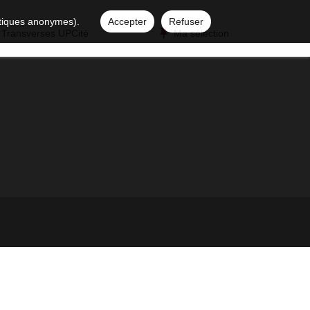
istiques anonymes).
Accepter
Refuser
 Transverses UPCité
Ma sélection