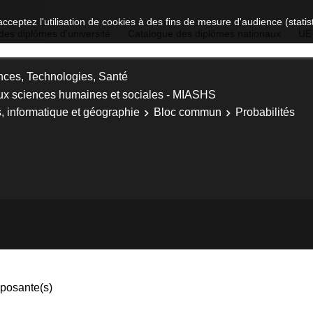
acceptez l'utilisation de cookies à des fins de mesure d'audience (stat
des diplômes d'université
Catalogue des diplômes nationaux
UE
nces, Technologies, Santé
ux sciences humaines et sociales - MIASHS
 informatique et géographie
Bloc commun
Probabilités
osante(s)