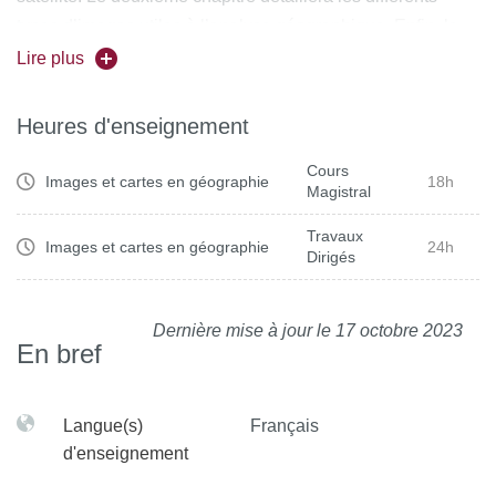
types d’images utiles à l’analyse géographique. Enfin, le
troisième chapitre s’intéressera aux choix à réaliser pour
Lire plus
représenter l’espace. Les travaux dirigés permettront aux
étudiants de se former à l’analyse et au commentaire de
Heures d'enseignement
ces documents, tout en développant un esprit critique vis-
Cours
à-vis des sources, du mode de construction et du but
Images et cartes en géographie
18h
Magistral
recherché par l’auteur.
Travaux
Images et cartes en géographie
24h
Dirigés
Dernière mise à jour le 17 octobre 2023
En bref
Langue(s)
Français
d'enseignement