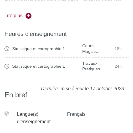
etc.).Ces connaissances théoriques seront appliquées,
dans le cadre de travaux dirigés, au traitement de
Lire plus
l’information géographique de l’ensemble des domaines
traités par la géographie. Les échelles d’analyses variées
Heures d'enseignement
seront mises en œuvre à l’aide d’exemples permettant de
Cours
se former sur plusieurs outils dont un logiciel de traitement
Statistique et cartographie 1
18h
Magistral
de données type tableur, un logiciel de conception et de
réalisation cartographique MAGRIT et un logiciel de dessin
Travaux
Statistique et cartographie 1
24h
Pratiques
ILLUSTRATOR (ou INKSCAPE).
Dernière mise à jour le 17 octobre 2023
En bref
Langue(s)
Français
d'enseignement