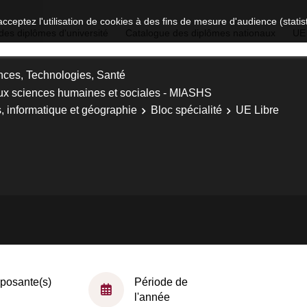
acceptez l'utilisation de cookies à des fins de mesure d'audience (stat
des diplômes d'université
Catalogue des diplômes nationaux
UE
nces, Technologies, Santé
ux sciences humaines et sociales - MIASHS
 informatique et géographie
Bloc spécialité
UE Libre
osante(s)
Période de
l'année