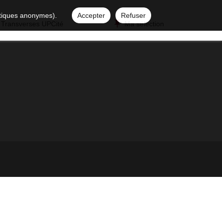
istiques anonymes).
Accepter
Refuser
 Transverses UPCité
Ma sélection