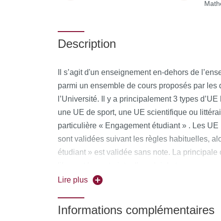
Math
Description
Il s’agit d'un enseignement en-dehors de l’ense
parmi un ensemble de cours proposés par les 
l’Université. Il y a principalement 3 types d’UE 
une UE de sport, une UE scientifique ou littérair
particulière « Engagement étudiant » . Les UE 
sont validées suivant les règles habituelles, 
étudiant » est validée sans note. La principale
libre est la contrainte d’emploi du temps, exc
qui ne comporte pas d’horaire imposé. Les hora
Lire plus
possibles sont affichés au Département SE au
Informations complémentaires