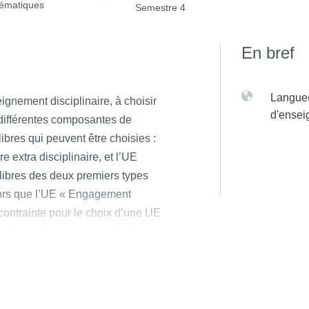
ématiques
Semestre 4
En bref
Langue(
ignement disciplinaire, à choisir
d'ense
différentes composantes de
libres qui peuvent être choisies :
e extra disciplinaire, et l’UE
libres des deux premiers types
alors que l’UE « Engagement
 contrainte pour le choix d’une UE
epté pour l’engagement étudiant
ires des différentes UE libres
 début de chaque semestre.