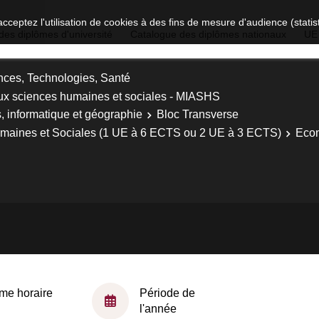
acceptez l'utilisation de cookies à des fins de mesure d'audience (stat
des diplômes d'université
Catalogue des diplômes nationaux
UE
nces, Technologies, Santé
ux sciences humaines et sociales - MIASHS
 informatique et géographie
Bloc Transverse
maines et Sociales (1 UE à 6 ECTS ou 2 UE à 3 ECTS)
Econ
me horaire
Période de
l'année