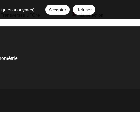
istiques anonymes).
Accepter
Refuser
 Transverses UPCité
Ma sélection
ométrie