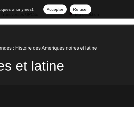
istiques anonymes).
Accepter
Refuser
 Transverses UPCité
Ma sélection
ndes : Histoire des Amériques noires et latine
s et latine