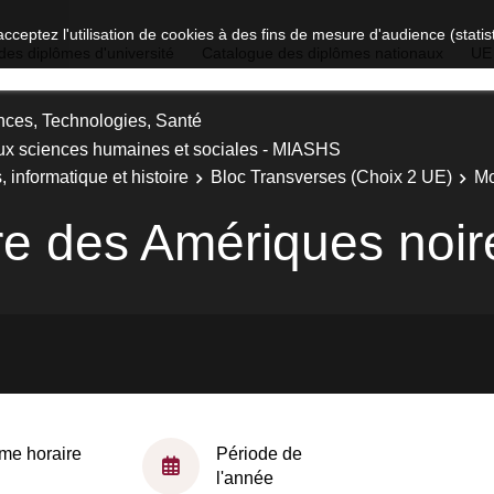
acceptez l'utilisation de cookies à des fins de mesure d'audience (stat
des diplômes d'université
Catalogue des diplômes nationaux
UE
nces, Technologies, Santé
ux sciences humaines et sociales - MIASHS
informatique et histoire
Bloc Transverses (Choix 2 UE)
Mo
re des Amériques noire
me horaire
Période de
l'année