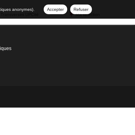
istiques anonymes).
Accepter
Refuser
 Transverses UPCité
Ma sélection
iques