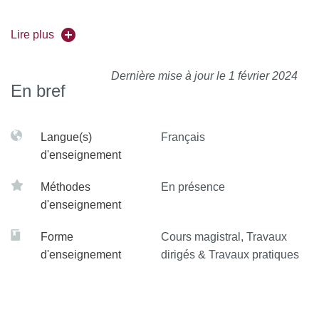
Redéfinition de méthodes et lien dynamique
Lire plus
Modélisation de programmes orientés objets
Classes abstraites et interfaces
Dernière mise à jour le 1 février 2024
Classes internes et expressions lambda
En bref
Exceptions
Interfaces graphiques
Généricité
Langue(s)
Français
d'enseignement
Sujets potentiellement traités
Méthodes
En présence
Design patterns
d'enseignement
Collections
Packages et modules
Forme
Cours magistral, Travaux
d'enseignement
dirigés & Travaux pratiques