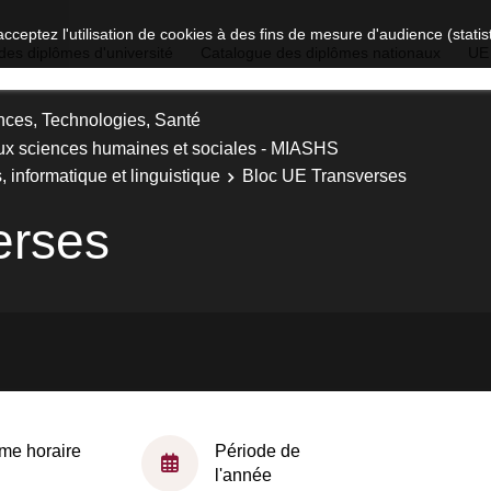
acceptez l'utilisation de cookies à des fins de mesure d'audience (stat
des diplômes d'université
Catalogue des diplômes nationaux
UE
nces, Technologies, Santé
ux sciences humaines et sociales - MIASHS
informatique et linguistique
Bloc UE Transverses
erses
me horaire
Période de
l'année