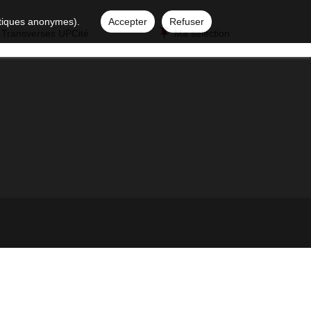
istiques anonymes).
Accepter
Refuser
 Transverses UPCité
Ma sélection